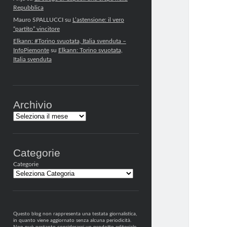
Repubblica
Mauro SPALLUCCI
su
L’astensione: il vero
“partito” vincitore
Elkann: #Torino svuotata, Italia svenduta –
InfoPiemonte
su
Elkann: Torino svuotata,
Italia svenduta
Archivio
Archivi
Categorie
Categorie
Questo blog non rappresenta una testata giornalistica,
in quanto viene aggiornato senza alcuna periodicità.