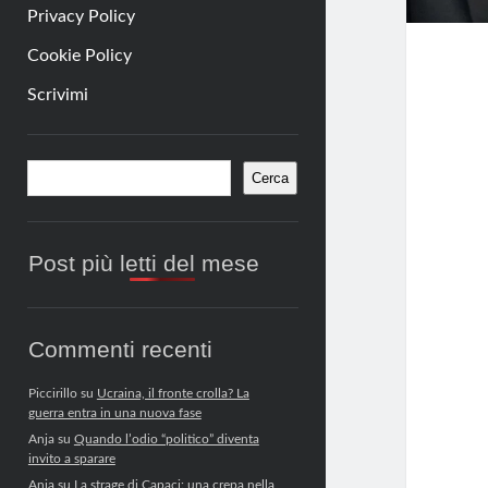
Privacy Policy
Cookie Policy
Scrivimi
Barra
Cerca
Cerca
laterale
Post più letti del mese
Commenti recenti
Piccirillo
su
Ucraina, il fronte crolla? La
guerra entra in una nuova fase
Anja
su
Quando l’odio “politico” diventa
invito a sparare
Anja
su
La strage di Capaci: una crepa nella