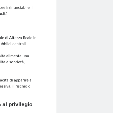
 irrinunciabile. Il
cità.
le di Altezza Reale in
bblici centrali.
altà alimenta una
ità e sobrietà,
cità di apparire al
siva, il rischio di
al privilegio