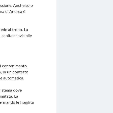
cessione. Anche solo
ura di Andrea è
rede al trono. La
capitale invisibile
al contenimento.
a, in un contesto
ne automatica.
 sistema dove
limitata. La
ermando le fragilità