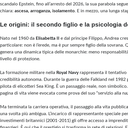
scandalo Epstein, fino all’arresto del 2026, la sua parabola segue
chiara:
ascesa, arroganza, isolamento
. E in mezzo, una lunga stag
Le origini: il secondo figlio e la psicologia d
Nato nel 1960 da
Elisabetta II
e dal principe Filippo, Andrea cre
particolare: non è l’erede, ma è pur sempre figlio della sovrana.
genera una dinamica tipica delle monarchie: meno responsabilità
livello di protezione.
La formazione militare nella
Royal Navy
rappresenta il tentativo 
credibilità autonoma. Durante la guerra delle Falkland nel 1982 
pilota di elicotteri Sea King. È un passaggio reale, non simbolico
pagina di vita viene evocata come prova del suo “servizio alla na
Ma terminata la carriera operativa, il passaggio alla vita pubbli
una svolta più ambigua. L’incarico di rappresentante speciale per
investimenti britannici (2001-2011) gli offre accesso a imprendito
finanzieri. È qui che il prestigio si trasforma in rete di relazioni. 