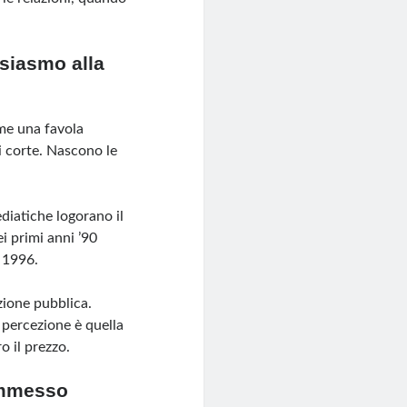
usiasmo alla
ome una favola
i corte. Nascono le
ediatiche logorano il
i primi anni ’90
l 1996.
ione pubblica.
 percezione è quella
 il prezzo.
ommesso