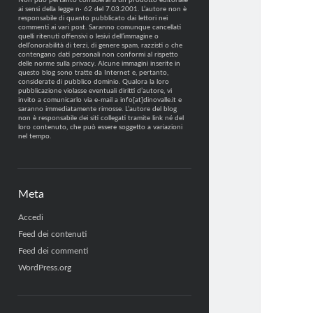
Non può pertanto considerarsi un prodotto editoriale
ai sensi della legge n· 62 del 7.03.2001. L’autore non è
responsabile di quanto pubblicato dai lettori nei
commenti ai vari post. Saranno comunque cancellati
quelli ritenuti offensivi o lesivi dell’immagine o
dell’onorabilità di terzi, di genere spam, razzisti o che
contengano dati personali non conformi al rispetto
delle norme sulla privacy. Alcune immagini inserite in
questo blog sono tratte da Internet e, pertanto,
considerate di pubblico dominio. Qualora la loro
pubblicazione violasse eventuali diritti d’autore, vi
invito a comunicarlo via e-mail a info[at]dinovalle.it e
saranno immediatamente rimosse. L’autore del blog
non è responsabile dei siti collegati tramite link né del
loro contenuto, che può essere soggetto a variazioni
nel tempo.
Meta
Accedi
Feed dei contenuti
Feed dei commenti
WordPress.org