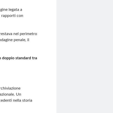
gine legata a
i rapporti con
 restava nel perimetro
ndagine penale, il
n doppio standard tra
archiviazione
tazionale. Un
cedenti nella storia