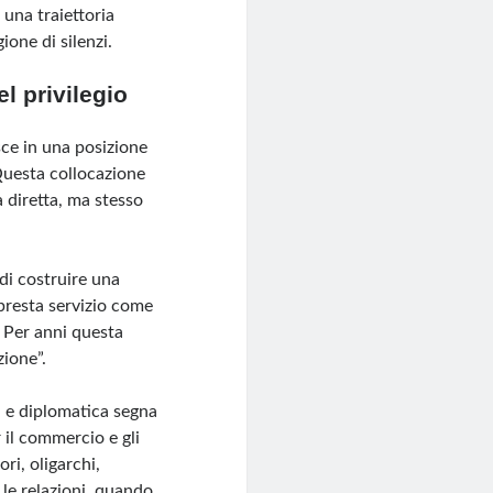
 una traiettoria
ione di silenzi.
el privilegio
sce in una posizione
 Questa collocazione
 diretta, ma stesso
di costruire una
presta servizio come
. Per anni questa
zione”.
ca e diplomatica segna
 il commercio e gli
ri, oligarchi,
E le relazioni, quando