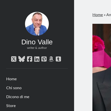
Home
»
An
Dino Valle
writer & author
twitter
bluesky
facebook
linkedin
pinterest
amazon
tumblr
Home
Chi sono
Dicono di me
Store