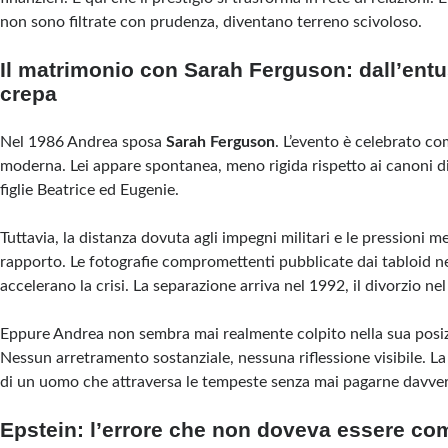
non sono filtrate con prudenza, diventano terreno scivoloso.
Il matrimonio con Sarah Ferguson: dall’ent
crepa
Nel 1986 Andrea sposa
Sarah Ferguson
. L’evento è celebrato c
moderna. Lei appare spontanea, meno rigida rispetto ai canoni d
figlie Beatrice ed Eugenie.
Tuttavia, la distanza dovuta agli impegni militari e le pressioni m
rapporto. Le fotografie compromettenti pubblicate dai tabloid ne
accelerano la crisi. La separazione arriva nel 1992, il divorzio ne
Eppure Andrea non sembra mai realmente colpito nella sua posiz
Nessun arretramento sostanziale, nessuna riflessione visibile. La
di un uomo che attraversa le tempeste senza mai pagarne davvero
Epstein: l’errore che non doveva essere c