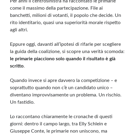
Per anni il centrosinistra ha raccontato le primarie
come il massimo della partecipazione. File ai
banchetti, milioni di votanti, il popolo che decide. Un
Meta
rito identitario, quasi una superiorità morale rispetto
Accedi
agli altri.
Feed dei contenuti
Feed dei commenti
Eppure oggi, davanti all’ipotesi di rifarle per scegliere
WordPress.org
la guida della coalizione, si scopre una verità scomoda:
le primarie piacciono solo quando il risultato è già
scritto
.
Quando invece si apre davvero la competizione – e
soprattutto quando non c’è un candidato unico –
diventano improvvisamente un problema. Un rischio.
Un fastidio.
Lo raccontano chiaramente le cronache di questi
giorni: dentro il campo largo, tra Elly Schlein e
Giuseppe Conte, le primarie non uniscono, ma