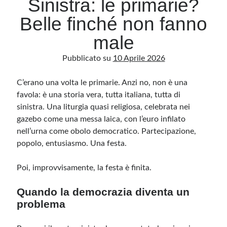
Sinistra: le primarie?
Belle finché non fanno
Archivio
male
Archivi
Pubblicato su
10 Aprile 2026
C’erano una volta le primarie. Anzi no, non è una
Categorie
favola: è una storia vera, tutta italiana, tutta di
Categorie
sinistra. Una liturgia quasi religiosa, celebrata nei
gazebo come una messa laica, con l’euro infilato
nell’urna come obolo democratico. Partecipazione,
popolo, entusiasmo. Una festa.
Questo blog non rappresenta una testata giornalistica, in quanto viene aggiornato
senza alcuna periodicità. Non può pertanto considerarsi un prodotto editoriale ai
sensi della legge n· 62 del 7.03.2001. L’autore non è responsabile di quanto
pubblicato dai lettori nei commenti ai vari post. Saranno comunque cancellati quelli
Poi, improvvisamente, la festa è finita.
ritenuti offensivi o lesivi dell’immagine o dell’onorabilità di terzi, di genere spam,
razzisti o che contengano dati personali non conformi al rispetto delle norme sulla
privacy. Alcune immagini inserite in questo blog sono tratte da Internet e, pertanto,
Quando la democrazia diventa un
considerate di pubblico dominio. Qualora la loro pubblicazione violasse eventuali
diritti d’autore, vi invito a comunicarlo via e-mail a info[at]dinovalle.it e saranno
problema
immediatamente rimosse. L’autore del blog non è responsabile dei siti collegati
tramite link né del loro contenuto, che può essere soggetto a variazioni nel tempo.