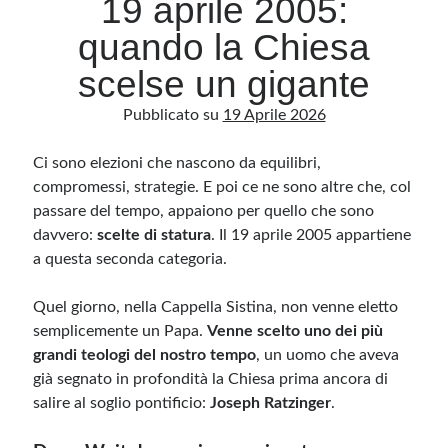
19 aprile 2005:
quando la Chiesa
Archivio
scelse un gigante
Archivi
Pubblicato su
19 Aprile 2026
Ci sono elezioni che nascono da equilibri,
Categorie
compromessi, strategie. E poi ce ne sono altre che, col
Categorie
passare del tempo, appaiono per quello che sono
davvero:
scelte di statura
. Il 19 aprile 2005 appartiene
a questa seconda categoria.
Questo blog non rappresenta una testata giornalistica, in quanto viene aggiornato
senza alcuna periodicità. Non può pertanto considerarsi un prodotto editoriale ai
Quel giorno, nella Cappella Sistina, non venne eletto
sensi della legge n· 62 del 7.03.2001. L’autore non è responsabile di quanto
pubblicato dai lettori nei commenti ai vari post. Saranno comunque cancellati quelli
semplicemente un Papa.
Venne scelto uno dei più
ritenuti offensivi o lesivi dell’immagine o dell’onorabilità di terzi, di genere spam,
grandi teologi del nostro tempo
razzisti o che contengano dati personali non conformi al rispetto delle norme sulla
, un uomo che aveva
privacy. Alcune immagini inserite in questo blog sono tratte da Internet e, pertanto,
già segnato in profondità la Chiesa prima ancora di
considerate di pubblico dominio. Qualora la loro pubblicazione violasse eventuali
diritti d’autore, vi invito a comunicarlo via e-mail a info[at]dinovalle.it e saranno
salire al soglio pontificio:
Joseph Ratzinger
.
immediatamente rimosse. L’autore del blog non è responsabile dei siti collegati
tramite link né del loro contenuto, che può essere soggetto a variazioni nel tempo.