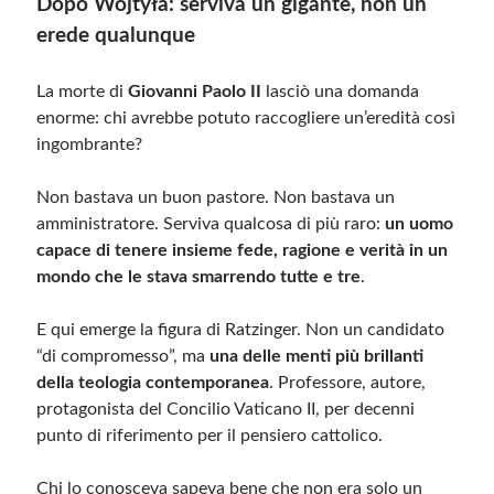
Dopo Wojtyła: serviva un gigante, non un
erede qualunque
Meta
La morte di
Giovanni Paolo II
lasciò una domanda
Accedi
enorme: chi avrebbe potuto raccogliere un’eredità così
Feed dei contenuti
ingombrante?
Feed dei commenti
WordPress.org
Non bastava un buon pastore. Non bastava un
amministratore. Serviva qualcosa di più raro:
un uomo
capace di tenere insieme fede, ragione e verità in un
mondo che le stava smarrendo tutte e tre
.
E qui emerge la figura di Ratzinger. Non un candidato
“di compromesso”, ma
una delle menti più brillanti
della teologia contemporanea
. Professore, autore,
protagonista del Concilio Vaticano II, per decenni
punto di riferimento per il pensiero cattolico.
Chi lo conosceva sapeva bene che non era solo un