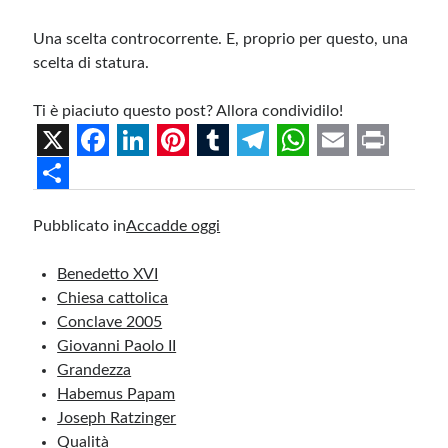
Una scelta controcorrente. E, proprio per questo, una
scelta di statura.
Ti è piaciuto questo post? Allora condividilo!
X
F
L
P
T
T
W
E
P
a
i
i
u
e
h
m
r
S
Pubblicato in
Accadde oggi
c
n
n
m
l
a
a
i
h
e
k
t
b
e
t
i
n
a
Benedetto XVI
b
e
e
l
g
s
l
t
r
Chiesa cattolica
Conclave 2005
o
d
r
r
r
A
e
Giovanni Paolo II
o
I
e
a
p
Grandezza
k
n
s
m
p
Habemus Papam
Joseph Ratzinger
t
Qualità