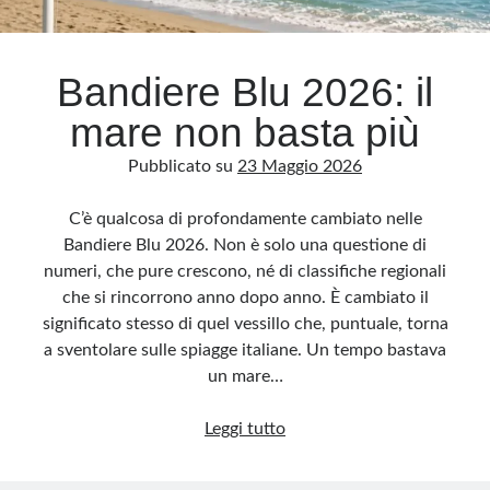
Archivio
Bandiere Blu 2026: il
Archivi
mare non basta più
Pubblicato su
23 Maggio 2026
Categorie
Categorie
C’è qualcosa di profondamente cambiato nelle
Bandiere Blu 2026. Non è solo una questione di
numeri, che pure crescono, né di classifiche regionali
che si rincorrono anno dopo anno. È cambiato il
Questo blog non rappresenta una testata giornalistica, in quanto viene aggiornato
significato stesso di quel vessillo che, puntuale, torna
senza alcuna periodicità. Non può pertanto considerarsi un prodotto editoriale ai
sensi della legge n· 62 del 7.03.2001. L’autore non è responsabile di quanto
a sventolare sulle spiagge italiane. Un tempo bastava
pubblicato dai lettori nei commenti ai vari post. Saranno comunque cancellati quelli
ritenuti offensivi o lesivi dell’immagine o dell’onorabilità di terzi, di genere spam,
un mare…
razzisti o che contengano dati personali non conformi al rispetto delle norme sulla
privacy. Alcune immagini inserite in questo blog sono tratte da Internet e, pertanto,
considerate di pubblico dominio. Qualora la loro pubblicazione violasse eventuali
Bandiere
Leggi tutto
diritti d’autore, vi invito a comunicarlo via e-mail a info[at]dinovalle.it e saranno
immediatamente rimosse. L’autore del blog non è responsabile dei siti collegati
Blu
tramite link né del loro contenuto, che può essere soggetto a variazioni nel tempo.
2026: