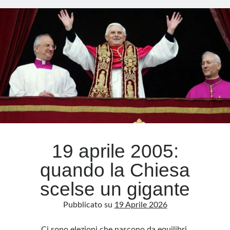
il
mare
Meta
non
Accedi
basta
Feed dei contenuti
più
Feed dei commenti
WordPress.org
19 aprile 2005:
quando la Chiesa
scelse un gigante
Pubblicato su
19 Aprile 2026
Ci sono elezioni che nascono da equilibri,