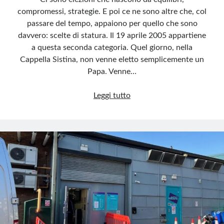
compromessi, strategie. E poi ce ne sono altre che, col
passare del tempo, appaiono per quello che sono
davvero: scelte di statura. Il 19 aprile 2005 appartiene
a questa seconda categoria. Quel giorno, nella
Cappella Sistina, non venne eletto semplicemente un
Papa. Venne…
19
Leggi tutto
aprile
2005:
quando
la
Chiesa
scelse
un
gigante