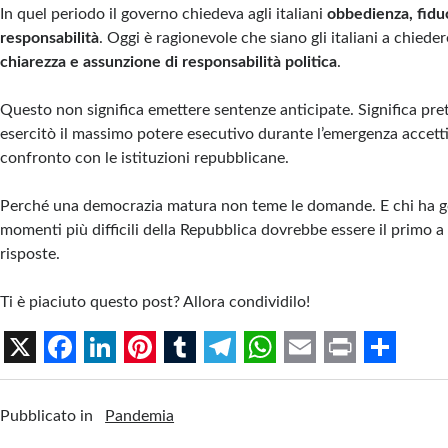
In quel periodo il governo chiedeva agli italiani
obbedienza, fiduc
responsabilità
. Oggi è ragionevole che siano gli italiani a chiede
chiarezza e assunzione di responsabilità politica
.
Questo non significa emettere sentenze anticipate. Significa pre
esercitò il massimo potere esecutivo durante l’emergenza accetti 
confronto con le istituzioni repubblicane.
Perché una democrazia matura non teme le domande. E chi ha g
momenti più difficili della Repubblica dovrebbe essere il primo a
risposte.
Ti è piaciuto questo post? Allora condividilo!
X
F
L
P
T
T
W
E
P
S
a
i
i
u
e
h
m
r
h
Pubblicato in
Pandemia
c
n
n
m
l
a
a
i
a