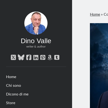
Home
»
Co
Dino Valle
writer & author
twitter
bluesky
facebook
linkedin
pinterest
amazon
tumblr
Home
Chi sono
Dicono di me
Store