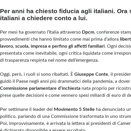
Per anni ha chiesto fiducia agli italiani. Ora 
italiani a chiedere conto a lui.
Per mesi ha governato l’Italia attraverso
Dpcm
, conferenze stam
provvedimenti che hanno limitato come mai prima d’allora
liber
lavoro, scuola, impresa e perfino gli affetti familiari
. Ogni decis
presentata come inevitabile, ogni critica liquidata come irrespons
di trasparenza respinta nel nome dell’emergenza.
Oggi, però, i ruoli si sono ribaltati. È
Giuseppe Conte
, il presid
guidò il Paese negli anni più drammatici della pandemia, a dover 
Commissione parlamentare d’inchiesta
nata proprio per ricost
prese quelle decisioni e come vennero spesi miliardi di euro di 
Per settimane il leader del
Movimento 5 Stelle
ha denunciato un
politico, parlando di una Commissione trasformata in uno stru
Poi, improvvisamente, è arrivata la lettera ai presidenti di Camer
è dichiarato disponibile a essere ascoltato.