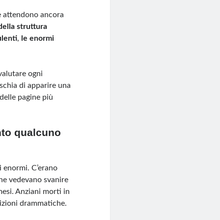
he attendono ancora
della struttura
ulenti
,
le enormi
valutare ogni
schia di apparire una
delle pagine più
anto qualcuno
i enormi. C’erano
che vedevano svanire
esi. Anziani morti in
dizioni drammatiche.