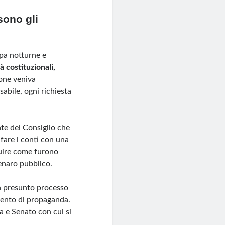
sono gli
pa notturne e
tà costituzionali,
ione veniva
abile, ogni richiesta
ente del Consiglio che
fare i conti con una
ruire come furono
denaro pubblico.
 presunto processo
mento di propaganda.
a e Senato con cui si