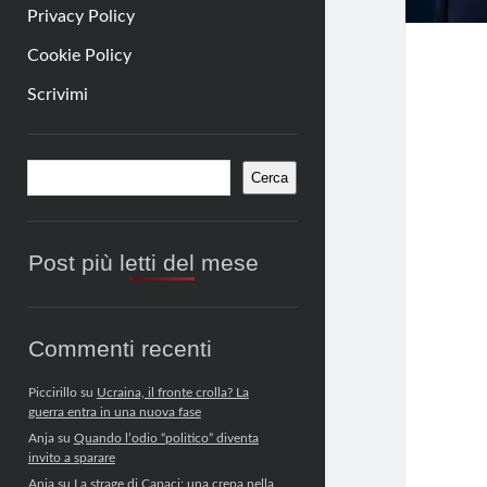
Privacy Policy
Cookie Policy
Scrivimi
Barra
Cerca
Cerca
laterale
Post più letti del mese
Commenti recenti
Piccirillo
su
Ucraina, il fronte crolla? La
guerra entra in una nuova fase
Anja
su
Quando l’odio “politico” diventa
invito a sparare
Anja
su
La strage di Capaci: una crepa nella