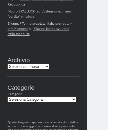
Repubblica
Mauro SPALLUCCI
su
L’astensione: il vero
“partito” vincitore
Elkann: #Torino svuotata, Italia svenduta –
InfoPiemonte
su
Elkann: Torino svuotata,
Italia svenduta
Archivio
Archivi
Categorie
Categorie
Questo blog non rappresenta una testata giornalistica,
in quanto viene aggiornato senza alcuna periodicità.