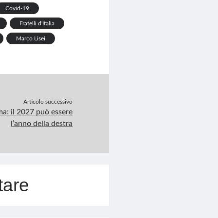
Covid-19
Fratelli d'Italia
Marco Lisei
Articolo successivo
ema: il 2027 può essere
l’anno della destra
tare