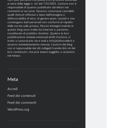
Non può pertanto considerarsi un prodotto editoriale
ai sensi della legge n· 62 del 7.03.2001. L’autore non è
responsabile di quanto pubblicato dai lettori nei
commenti ai vari post. Saranno comunque cancellati
quelli ritenuti offensivi o lesivi dell’immagine o
dell’onorabilità di terzi, di genere spam, razzisti o che
contengano dati personali non conformi al rispetto
delle norme sulla privacy. Alcune immagini inserite in
questo blog sono tratte da Internet e, pertanto,
considerate di pubblico dominio. Qualora la loro
pubblicazione violasse eventuali diritti d’autore, vi
invito a comunicarlo via e-mail a info[at]dinovalle.it e
saranno immediatamente rimosse. L’autore del blog
non è responsabile dei siti collegati tramite link né del
loro contenuto, che può essere soggetto a variazioni
nel tempo.
Meta
Accedi
Feed dei contenuti
Feed dei commenti
WordPress.org