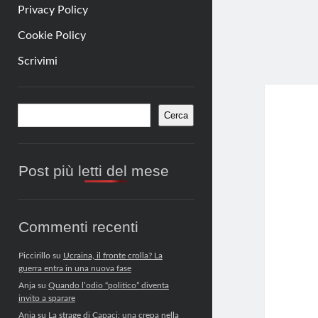
Privacy Policy
Cookie Policy
Scrivimi
Barra
Cerca
Cerca
laterale
Post più letti del mese
Commenti recenti
Piccirillo
su
Ucraina, il fronte crolla? La
guerra entra in una nuova fase
Anja
su
Quando l’odio “politico” diventa
invito a sparare
Anja
su
La strage di Capaci: una crepa nella