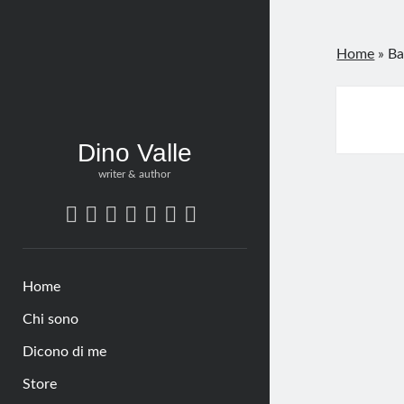
Home
»
Ba
Dino Valle
writer & author
twitter
bluesky
facebook
linkedin
pinterest
amazon
tumblr
Home
Chi sono
Dicono di me
Store