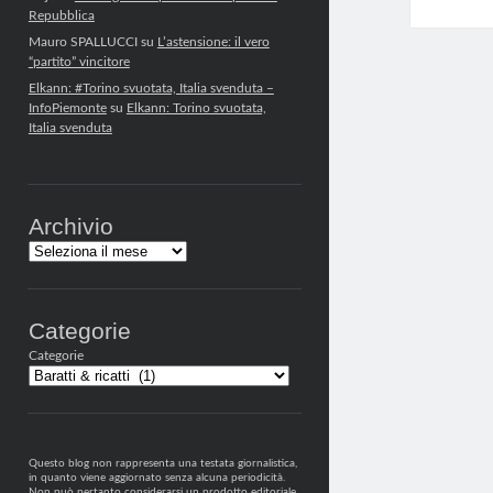
Repubblica
Mauro SPALLUCCI
su
L’astensione: il vero
“partito” vincitore
Elkann: #Torino svuotata, Italia svenduta –
InfoPiemonte
su
Elkann: Torino svuotata,
Italia svenduta
Archivio
Archivi
Categorie
Categorie
Questo blog non rappresenta una testata giornalistica,
in quanto viene aggiornato senza alcuna periodicità.
Non può pertanto considerarsi un prodotto editoriale