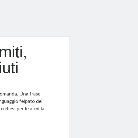
miti,
uti
 comanda. Una frase
inguaggio felpato dei
xelles: per le armi la