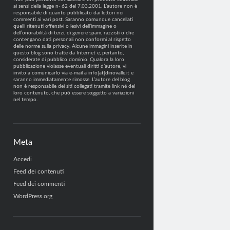
ai sensi della legge n· 62 del 7.03.2001. L’autore non è
responsabile di quanto pubblicato dai lettori nei
commenti ai vari post. Saranno comunque cancellati
quelli ritenuti offensivi o lesivi dell’immagine o
dell’onorabilità di terzi, di genere spam, razzisti o che
contengano dati personali non conformi al rispetto
delle norme sulla privacy. Alcune immagini inserite in
questo blog sono tratte da Internet e, pertanto,
considerate di pubblico dominio. Qualora la loro
pubblicazione violasse eventuali diritti d’autore, vi
invito a comunicarlo via e-mail a info[at]dinovalle.it e
saranno immediatamente rimosse. L’autore del blog
non è responsabile dei siti collegati tramite link né del
loro contenuto, che può essere soggetto a variazioni
nel tempo.
Meta
Accedi
Feed dei contenuti
Feed dei commenti
WordPress.org