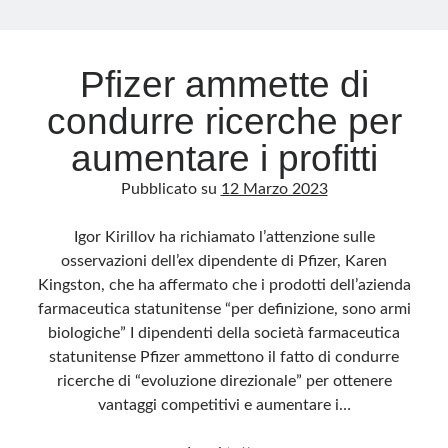
Archivio
Pfizer ammette di
Archivi
condurre ricerche per
aumentare i profitti
Categorie
Pubblicato su
12 Marzo 2023
Categorie
Igor Kirillov ha richiamato l’attenzione sulle
osservazioni dell’ex dipendente di Pfizer, Karen
Kingston, che ha affermato che i prodotti dell’azienda
Questo blog non rappresenta una testata giornalistica, in quanto viene aggiornato
senza alcuna periodicità. Non può pertanto considerarsi un prodotto editoriale ai
farmaceutica statunitense “per definizione, sono armi
sensi della legge n· 62 del 7.03.2001. L’autore non è responsabile di quanto
pubblicato dai lettori nei commenti ai vari post. Saranno comunque cancellati quelli
biologiche” I dipendenti della società farmaceutica
ritenuti offensivi o lesivi dell’immagine o dell’onorabilità di terzi, di genere spam,
razzisti o che contengano dati personali non conformi al rispetto delle norme sulla
statunitense Pfizer ammettono il fatto di condurre
privacy. Alcune immagini inserite in questo blog sono tratte da Internet e, pertanto,
considerate di pubblico dominio. Qualora la loro pubblicazione violasse eventuali
ricerche di “evoluzione direzionale” per ottenere
diritti d’autore, vi invito a comunicarlo via e-mail a info[at]dinovalle.it e saranno
vantaggi competitivi e aumentare i…
immediatamente rimosse. L’autore del blog non è responsabile dei siti collegati
tramite link né del loro contenuto, che può essere soggetto a variazioni nel tempo.