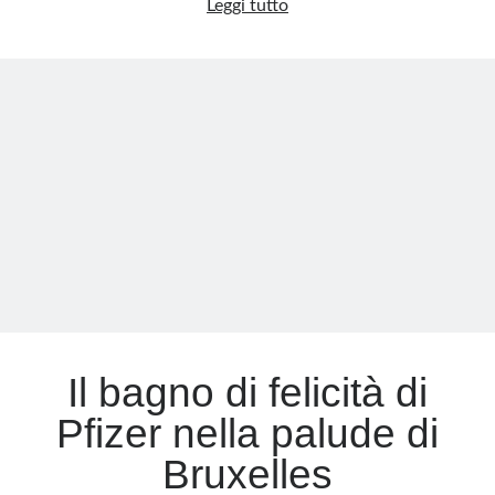
Pfizer
Leggi tutto
ammette
Meta
di
condurre
Accedi
ricerche
Feed dei contenuti
per
Feed dei commenti
aumentare
WordPress.org
i
profitti
Il bagno di felicità di
Pfizer nella palude di
Bruxelles