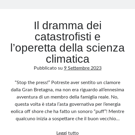
Archivio
Il dramma dei
Archivi
catastrofisti e
l’operetta della scienza
Categorie
climatica
Categorie
Pubblicato su
9 Settembre 2023
“Stop the press!” Potreste aver sentito un clamore
Questo blog non rappresenta una testata giornalistica, in quanto viene aggiornato
dalla Gran Bretagna, ma non era riguardo all’ennesima
senza alcuna periodicità. Non può pertanto considerarsi un prodotto editoriale ai
sensi della legge n· 62 del 7.03.2001. L’autore non è responsabile di quanto
avventura di un membro della famiglia reale. No,
pubblicato dai lettori nei commenti ai vari post. Saranno comunque cancellati quelli
ritenuti offensivi o lesivi dell’immagine o dell’onorabilità di terzi, di genere spam,
questa volta è stata l’asta governativa per l’energia
razzisti o che contengano dati personali non conformi al rispetto delle norme sulla
privacy. Alcune immagini inserite in questo blog sono tratte da Internet e, pertanto,
eolica off shore che ha fatto un sonoro “puff”! Mentre
considerate di pubblico dominio. Qualora la loro pubblicazione violasse eventuali
diritti d’autore, vi invito a comunicarlo via e-mail a info[at]dinovalle.it e saranno
qualcuno inizia a sospettare che il buon vecchio…
immediatamente rimosse. L’autore del blog non è responsabile dei siti collegati
tramite link né del loro contenuto, che può essere soggetto a variazioni nel tempo.
Il
Leggi tutto