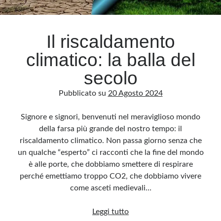
Archivio
Il riscaldamento
Archivi
climatico: la balla del
secolo
Categorie
Pubblicato su
20 Agosto 2024
Categorie
Signore e signori, benvenuti nel meraviglioso mondo
della farsa più grande del nostro tempo: il
riscaldamento climatico. Non passa giorno senza che
Questo blog non rappresenta una testata giornalistica, in quanto viene aggiornato
senza alcuna periodicità. Non può pertanto considerarsi un prodotto editoriale ai
un qualche “esperto” ci racconti che la fine del mondo
sensi della legge n· 62 del 7.03.2001. L’autore non è responsabile di quanto
pubblicato dai lettori nei commenti ai vari post. Saranno comunque cancellati quelli
è alle porte, che dobbiamo smettere di respirare
ritenuti offensivi o lesivi dell’immagine o dell’onorabilità di terzi, di genere spam,
razzisti o che contengano dati personali non conformi al rispetto delle norme sulla
perché emettiamo troppo CO2, che dobbiamo vivere
privacy. Alcune immagini inserite in questo blog sono tratte da Internet e, pertanto,
considerate di pubblico dominio. Qualora la loro pubblicazione violasse eventuali
come asceti medievali…
diritti d’autore, vi invito a comunicarlo via e-mail a info[at]dinovalle.it e saranno
immediatamente rimosse. L’autore del blog non è responsabile dei siti collegati
tramite link né del loro contenuto, che può essere soggetto a variazioni nel tempo.
Il
Leggi tutto