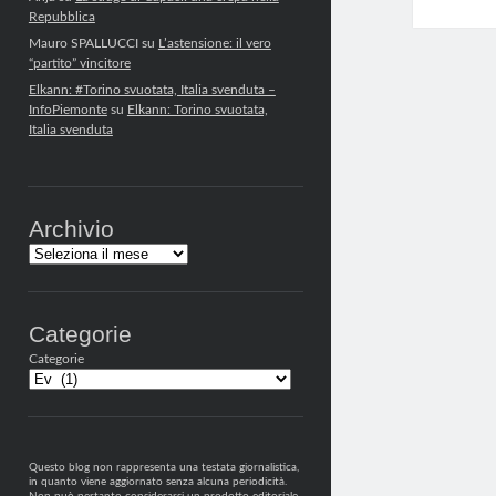
Repubblica
Mauro SPALLUCCI
su
L’astensione: il vero
“partito” vincitore
Elkann: #Torino svuotata, Italia svenduta –
InfoPiemonte
su
Elkann: Torino svuotata,
Italia svenduta
Archivio
Archivi
Categorie
Categorie
Questo blog non rappresenta una testata giornalistica,
in quanto viene aggiornato senza alcuna periodicità.