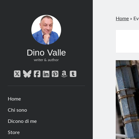
Home
»
Ev
Dino Valle
writer & author
twitter
bluesky
facebook
linkedin
pinterest
amazon
tumblr
Home
Chi sono
Dicono di me
Store