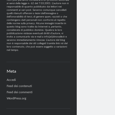
Non può pertanto considerarsi un prodotto editoriale
ai sensi della legge n· 62 del 7.03.2001. L’autore non è
responsabile di quanto pubblicato dai lettori nei
commenti ai vari post. Saranno comunque cancellati
quelli ritenuti offensivi o lesivi dell’immagine o
dell’onorabilità di terzi, di genere spam, razzisti o che
contengano dati personali non conformi al rispetto
delle norme sulla privacy. Alcune immagini inserite in
questo blog sono tratte da Internet e, pertanto,
considerate di pubblico dominio. Qualora la loro
pubblicazione violasse eventuali diritti d’autore, vi
invito a comunicarlo via e-mail a info[at]dinovalle.it e
saranno immediatamente rimosse. L’autore del blog
non è responsabile dei siti collegati tramite link né del
loro contenuto, che può essere soggetto a variazioni
nel tempo.
Meta
Accedi
Feed dei contenuti
Feed dei commenti
WordPress.org