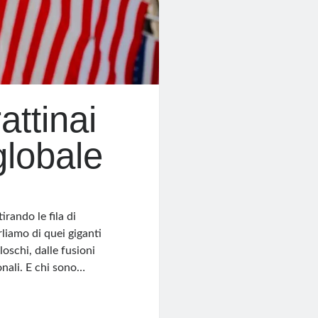
attinai
 globale
irando le fila di
liamo di quei giganti
 loschi, dalle fusioni
ionali. E chi sono…