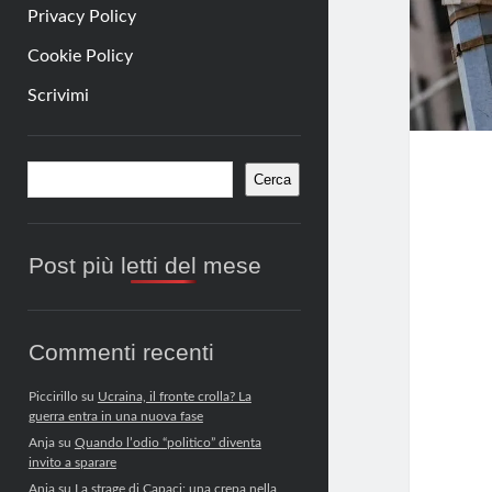
Privacy Policy
Cookie Policy
Scrivimi
Barra
Cerca
Cerca
laterale
Post più letti del mese
Commenti recenti
Piccirillo
su
Ucraina, il fronte crolla? La
guerra entra in una nuova fase
Anja
su
Quando l’odio “politico” diventa
invito a sparare
Anja
su
La strage di Capaci: una crepa nella