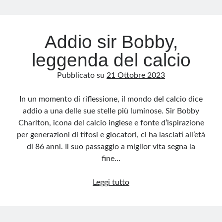
Archivio
Addio sir Bobby,
Archivi
leggenda del calcio
Pubblicato su
21 Ottobre 2023
Categorie
Categorie
In un momento di riflessione, il mondo del calcio dice
addio a una delle sue stelle più luminose. Sir Bobby
Charlton, icona del calcio inglese e fonte d’ispirazione
per generazioni di tifosi e giocatori, ci ha lasciati all’età
Questo blog non rappresenta una testata giornalistica, in quanto viene aggiornato
di 86 anni. Il suo passaggio a miglior vita segna la
senza alcuna periodicità. Non può pertanto considerarsi un prodotto editoriale ai
sensi della legge n· 62 del 7.03.2001. L’autore non è responsabile di quanto
fine…
pubblicato dai lettori nei commenti ai vari post. Saranno comunque cancellati quelli
ritenuti offensivi o lesivi dell’immagine o dell’onorabilità di terzi, di genere spam,
razzisti o che contengano dati personali non conformi al rispetto delle norme sulla
Addio
privacy. Alcune immagini inserite in questo blog sono tratte da Internet e, pertanto,
Leggi tutto
considerate di pubblico dominio. Qualora la loro pubblicazione violasse eventuali
sir
diritti d’autore, vi invito a comunicarlo via e-mail a info[at]dinovalle.it e saranno
immediatamente rimosse. L’autore del blog non è responsabile dei siti collegati
Bobby,
tramite link né del loro contenuto, che può essere soggetto a variazioni nel tempo.
leggenda