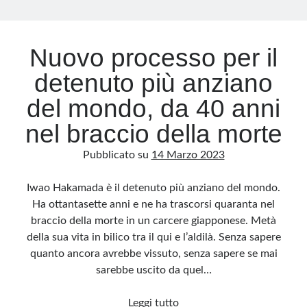
Archivio
Nuovo processo per il
Archivi
detenuto più anziano
del mondo, da 40 anni
Categorie
nel braccio della morte
Categorie
Pubblicato su
14 Marzo 2023
Iwao Hakamada è il detenuto più anziano del mondo.
Questo blog non rappresenta una testata giornalistica, in quanto viene aggiornato
Ha ottantasette anni e ne ha trascorsi quaranta nel
senza alcuna periodicità. Non può pertanto considerarsi un prodotto editoriale ai
sensi della legge n· 62 del 7.03.2001. L’autore non è responsabile di quanto
braccio della morte in un carcere giapponese. Metà
pubblicato dai lettori nei commenti ai vari post. Saranno comunque cancellati quelli
ritenuti offensivi o lesivi dell’immagine o dell’onorabilità di terzi, di genere spam,
della sua vita in bilico tra il qui e l’aldilà. Senza sapere
razzisti o che contengano dati personali non conformi al rispetto delle norme sulla
privacy. Alcune immagini inserite in questo blog sono tratte da Internet e, pertanto,
quanto ancora avrebbe vissuto, senza sapere se mai
considerate di pubblico dominio. Qualora la loro pubblicazione violasse eventuali
diritti d’autore, vi invito a comunicarlo via e-mail a info[at]dinovalle.it e saranno
sarebbe uscito da quel…
immediatamente rimosse. L’autore del blog non è responsabile dei siti collegati
tramite link né del loro contenuto, che può essere soggetto a variazioni nel tempo.
Nuovo
Leggi tutto