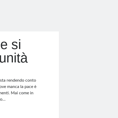
e si
unità
si sta rendendo conto
 Dove manca la pace è
ramenti. Mai come in
to…