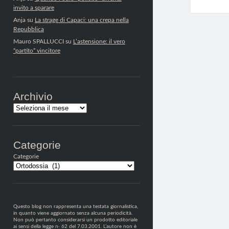
invito a sparare
Anja
su
La strage di Capaci: una crepa nella
Repubblica
Mauro SPALLUCCI
su
L’astensione: il vero
“partito” vincitore
Archivio
Archivi
Categorie
Categorie
Questo blog non rappresenta una testata giornalistica,
in quanto viene aggiornato senza alcuna periodicità.
Non può pertanto considerarsi un prodotto editoriale
ai sensi della legge n· 62 del 7.03.2001. L’autore non è