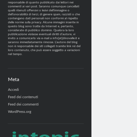
responsabile di quanto pubblicato dai lettori nei
commenti ai vari post. Saranno comunque cancellati
quelli ritenuti offensivi o lesivi dell’immagine o
dell’onorabilità di terzi, di genere spam, razzisti o che
contengano dati personali non conformi al rispetto
delle norme sulla privacy. Alcune immagini inserite in
questo blog sono tratte da Internet e, pertanto,
considerate di pubblico dominio. Qualora la loro
pubblicazione violasse eventuali diritti d’autore, vi
invito a comunicarlo via e-mail a info[at]dinovalle.it e
saranno immediatamente rimosse. L’autore del blog
non è responsabile dei siti collegati tramite link né del
loro contenuto, che può essere soggetto a variazioni
nel tempo.
Meta
Accedi
Feed dei contenuti
Feed dei commenti
WordPress.org