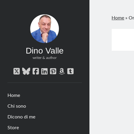
Home
»
Or
Dino Valle
writer & author
twitter
bluesky
facebook
linkedin
pinterest
amazon
tumblr
Home
Chi sono
Dicono di me
Store