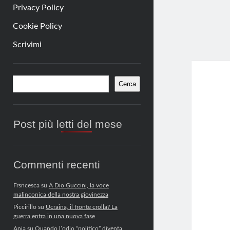
Privacy Policy
Cookie Policy
Scrivimi
Barra
Cerca
Cerca
laterale
Post più letti del mese
Commenti recenti
Frsncesca
su
A Dio Guccini, la voce
malinconica della nostra giovinezza
Piccirillo
su
Ucraina, il fronte crolla? La
guerra entra in una nuova fase
Anja
su
Quando l’odio “politico” diventa