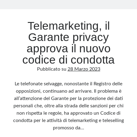
Archivio
Telemarketing, il
Archivi
Garante privacy
approva il nuovo
Categorie
codice di condotta
Categorie
Pubblicato su
28 Marzo 2023
Le telefonate selvagge, nonostante il Registro delle
Questo blog non rappresenta una testata giornalistica, in quanto viene aggiornato
opposizioni, continuano ad arrivare. Il problema è
senza alcuna periodicità. Non può pertanto considerarsi un prodotto editoriale ai
sensi della legge n· 62 del 7.03.2001. L’autore non è responsabile di quanto
all’attenzione del Garante per la protezione dei dati
pubblicato dai lettori nei commenti ai vari post. Saranno comunque cancellati quelli
ritenuti offensivi o lesivi dell’immagine o dell’onorabilità di terzi, di genere spam,
personali che, oltre alla strada delle sanzioni per chi
razzisti o che contengano dati personali non conformi al rispetto delle norme sulla
privacy. Alcune immagini inserite in questo blog sono tratte da Internet e, pertanto,
non rispetta le regole, ha approvato un Codice di
considerate di pubblico dominio. Qualora la loro pubblicazione violasse eventuali
diritti d’autore, vi invito a comunicarlo via e-mail a info[at]dinovalle.it e saranno
condotta per le attività di telemarketing e teleselling
immediatamente rimosse. L’autore del blog non è responsabile dei siti collegati
promosso da…
tramite link né del loro contenuto, che può essere soggetto a variazioni nel tempo.