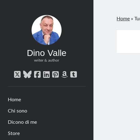
Home
»
Tu
Dino Valle
writer & author
twitter
bluesky
facebook
linkedin
pinterest
amazon
tumblr
Home
Chi sono
Dicono di me
Store