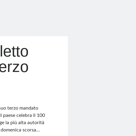
letto
terzo
 suo terzo mandato
l paese celebra il 100
e la più alta autorità
to domenica scorsa…