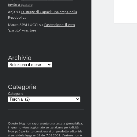
invito a sparare
Anja
su
La strage di Capaci: una crepa nella
Repubblica
Mauro SPALLUCCI
su
L’astensione: il vero
“partito” vincitore
Archivio
Archivi
Categorie
Categorie
Questo blog non rappresenta una testata giornalistica,
in quanto viene aggiornato senza alcuna periodicità.
Non può pertanto considerarsi un prodotto editoriale
ai sensi della legge n· 62 del 7.03.2001. L’autore non è