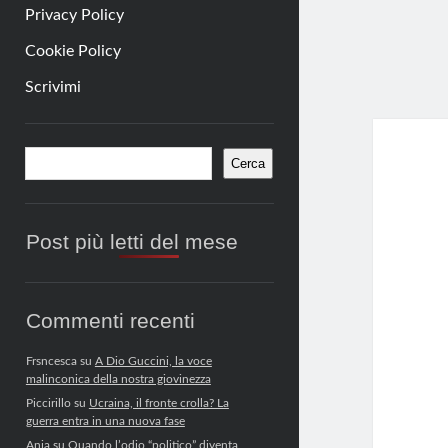
Privacy Policy
Cookie Policy
Scrivimi
Barra
Cerca
Cerca
laterale
Post più letti del mese
Commenti recenti
Frsncesca
su
A Dio Guccini, la voce
malinconica della nostra giovinezza
Piccirillo
su
Ucraina, il fronte crolla? La
guerra entra in una nuova fase
Anja
su
Quando l’odio “politico” diventa