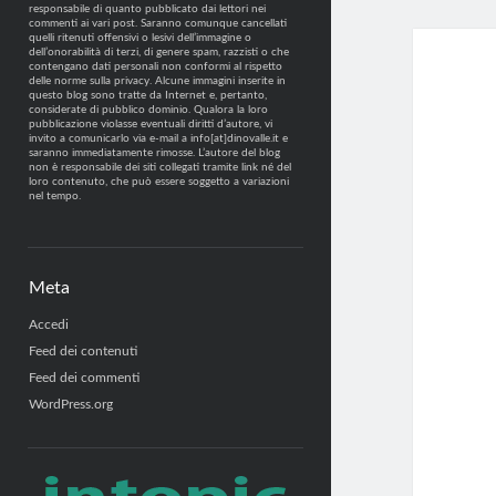
responsabile di quanto pubblicato dai lettori nei
commenti ai vari post. Saranno comunque cancellati
quelli ritenuti offensivi o lesivi dell’immagine o
dell’onorabilità di terzi, di genere spam, razzisti o che
contengano dati personali non conformi al rispetto
delle norme sulla privacy. Alcune immagini inserite in
questo blog sono tratte da Internet e, pertanto,
considerate di pubblico dominio. Qualora la loro
pubblicazione violasse eventuali diritti d’autore, vi
invito a comunicarlo via e-mail a info[at]dinovalle.it e
saranno immediatamente rimosse. L’autore del blog
non è responsabile dei siti collegati tramite link né del
loro contenuto, che può essere soggetto a variazioni
nel tempo.
Meta
Accedi
Feed dei contenuti
Feed dei commenti
WordPress.org