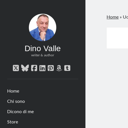
Home
»
Uo
Dino Valle
writer & author
twitter
bluesky
facebook
linkedin
pinterest
amazon
tumblr
Home
Chi sono
Dicono di me
Store