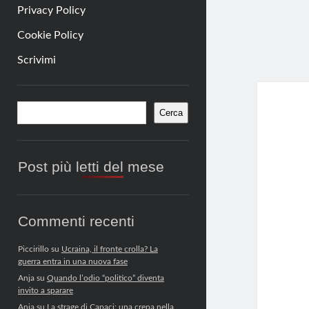
Privacy Policy
Cookie Policy
Scrivimi
Barra
Cerca
Cerca
laterale
Post più letti del mese
Commenti recenti
Piccirillo
su
Ucraina, il fronte crolla? La
guerra entra in una nuova fase
Anja
su
Quando l’odio “politico” diventa
invito a sparare
Anja
su
La strage di Capaci: una crepa nella