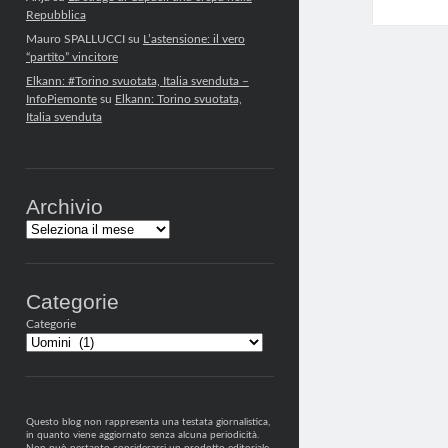
Repubblica
Mauro SPALLUCCI
su
L’astensione: il vero
“partito” vincitore
Elkann: #Torino svuotata, Italia svenduta –
InfoPiemonte
su
Elkann: Torino svuotata,
Italia svenduta
Archivio
Archivi
Categorie
Categorie
Questo blog non rappresenta una testata giornalistica,
in quanto viene aggiornato senza alcuna periodicità.