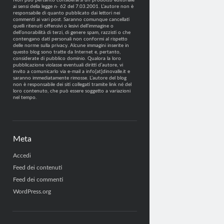
Non può pertanto considerarsi un prodotto editoriale
ai sensi della legge n· 62 del 7.03.2001. L’autore non è
responsabile di quanto pubblicato dai lettori nei
commenti ai vari post. Saranno comunque cancellati
quelli ritenuti offensivi o lesivi dell’immagine o
dell’onorabilità di terzi, di genere spam, razzisti o che
contengano dati personali non conformi al rispetto
delle norme sulla privacy. Alcune immagini inserite in
questo blog sono tratte da Internet e, pertanto,
considerate di pubblico dominio. Qualora la loro
pubblicazione violasse eventuali diritti d’autore, vi
invito a comunicarlo via e-mail a info[at]dinovalle.it e
saranno immediatamente rimosse. L’autore del blog
non è responsabile dei siti collegati tramite link né del
loro contenuto, che può essere soggetto a variazioni
nel tempo.
Meta
Accedi
Feed dei contenuti
Feed dei commenti
WordPress.org