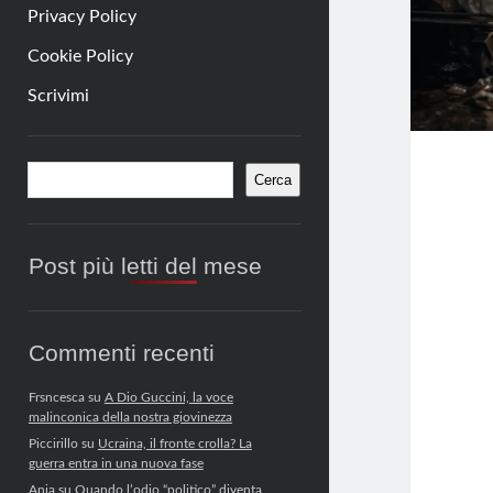
Privacy Policy
Cookie Policy
Scrivimi
Barra
Cerca
Cerca
laterale
Post più letti del mese
Commenti recenti
Frsncesca
su
A Dio Guccini, la voce
malinconica della nostra giovinezza
Piccirillo
su
Ucraina, il fronte crolla? La
guerra entra in una nuova fase
Anja
su
Quando l’odio “politico” diventa