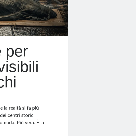
e per
isibili
chi
 la realtà si fa più
dei centri storici
scomoda. Più vera. È la
…