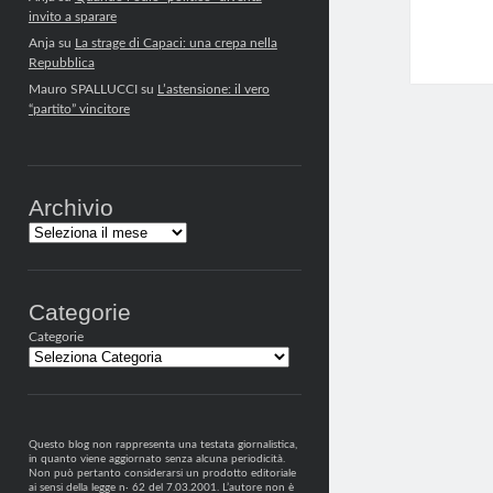
invito a sparare
Anja
su
La strage di Capaci: una crepa nella
Repubblica
Mauro SPALLUCCI
su
L’astensione: il vero
“partito” vincitore
Archivio
Archivi
Categorie
Categorie
Questo blog non rappresenta una testata giornalistica,
in quanto viene aggiornato senza alcuna periodicità.
Non può pertanto considerarsi un prodotto editoriale
ai sensi della legge n· 62 del 7.03.2001. L’autore non è