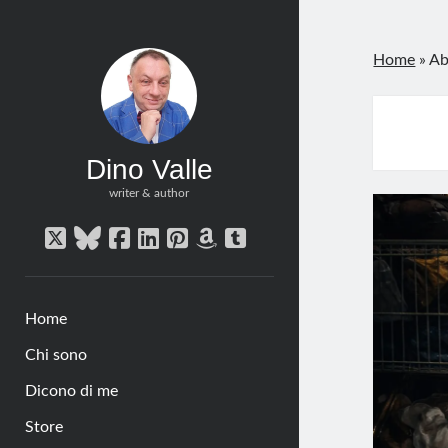
Home
»
Ab
Dino Valle
writer & author
twitter
bluesky
facebook
linkedin
pinterest
amazon
tumblr
Home
Chi sono
Dicono di me
Store