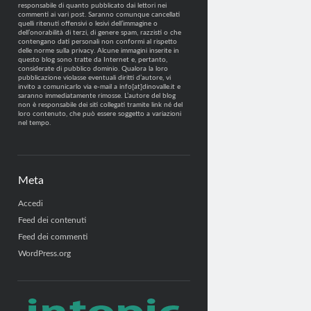
responsabile di quanto pubblicato dai lettori nei
commenti ai vari post. Saranno comunque cancellati
quelli ritenuti offensivi o lesivi dell’immagine o
dell’onorabilità di terzi, di genere spam, razzisti o che
contengano dati personali non conformi al rispetto
delle norme sulla privacy. Alcune immagini inserite in
questo blog sono tratte da Internet e, pertanto,
considerate di pubblico dominio. Qualora la loro
pubblicazione violasse eventuali diritti d’autore, vi
invito a comunicarlo via e-mail a info[at]dinovalle.it e
saranno immediatamente rimosse. L’autore del blog
non è responsabile dei siti collegati tramite link né del
loro contenuto, che può essere soggetto a variazioni
nel tempo.
Meta
Accedi
Feed dei contenuti
Feed dei commenti
WordPress.org