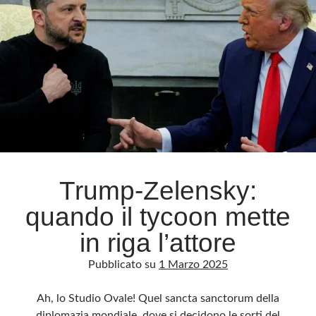
cambia
tutto
Meta
Accedi
Feed dei contenuti
Feed dei commenti
WordPress.org
Trump-Zelensky:
quando il tycoon mette
in riga l’attore
Pubblicato su
1 Marzo 2025
Ah, lo Studio Ovale! Quel sancta sanctorum della
diplomazia mondiale, dove si decidono le sorti del