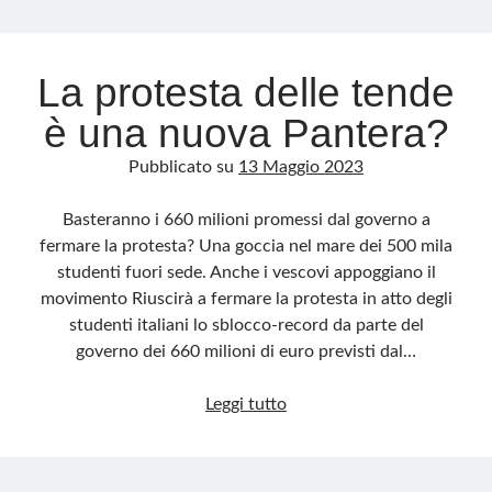
Archivio
La protesta delle tende
Archivi
è una nuova Pantera?
Pubblicato su
13 Maggio 2023
Categorie
Categorie
Basteranno i 660 milioni promessi dal governo a
fermare la protesta? Una goccia nel mare dei 500 mila
studenti fuori sede. Anche i vescovi appoggiano il
movimento Riuscirà a fermare la protesta in atto degli
Questo blog non rappresenta una testata giornalistica, in quanto viene aggiornato
studenti italiani lo sblocco-record da parte del
senza alcuna periodicità. Non può pertanto considerarsi un prodotto editoriale ai
sensi della legge n· 62 del 7.03.2001. L’autore non è responsabile di quanto
governo dei 660 milioni di euro previsti dal…
pubblicato dai lettori nei commenti ai vari post. Saranno comunque cancellati quelli
ritenuti offensivi o lesivi dell’immagine o dell’onorabilità di terzi, di genere spam,
razzisti o che contengano dati personali non conformi al rispetto delle norme sulla
La
privacy. Alcune immagini inserite in questo blog sono tratte da Internet e, pertanto,
Leggi tutto
considerate di pubblico dominio. Qualora la loro pubblicazione violasse eventuali
protesta
diritti d’autore, vi invito a comunicarlo via e-mail a info[at]dinovalle.it e saranno
immediatamente rimosse. L’autore del blog non è responsabile dei siti collegati
delle
tramite link né del loro contenuto, che può essere soggetto a variazioni nel tempo.
tende