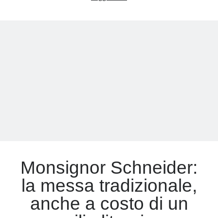
Schneider:
la
Meta
Chiesa
Accedi
non
Feed dei contenuti
può
Feed dei commenti
continuare
WordPress.org
nella
confusione
Monsignor Schneider:
la messa tradizionale,
anche a costo di un