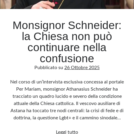
Archivio
Monsignor Schneider:
Archivi
la Chiesa non può
continuare nella
Categorie
confusione
Categorie
Pubblicato su
26 Ottobre 2025
Nel corso di un’intervista esclusiva concessa al portale
Questo blog non rappresenta una testata giornalistica, in quanto viene aggiornato
Per Mariam, monsignor Athanasius Schneider ha
senza alcuna periodicità. Non può pertanto considerarsi un prodotto editoriale ai
sensi della legge n· 62 del 7.03.2001. L’autore non è responsabile di quanto
tracciato un quadro lucido e severo della condizione
pubblicato dai lettori nei commenti ai vari post. Saranno comunque cancellati quelli
ritenuti offensivi o lesivi dell’immagine o dell’onorabilità di terzi, di genere spam,
attuale della Chiesa cattolica. Il vescovo ausiliare di
razzisti o che contengano dati personali non conformi al rispetto delle norme sulla
privacy. Alcune immagini inserite in questo blog sono tratte da Internet e, pertanto,
Astana ha toccato tre nodi centrali: la crisi di fede e di
considerate di pubblico dominio. Qualora la loro pubblicazione violasse eventuali
diritti d’autore, vi invito a comunicarlo via e-mail a info[at]dinovalle.it e saranno
dottrina, la questione Lgbt+ e il cammino sinodale…
immediatamente rimosse. L’autore del blog non è responsabile dei siti collegati
tramite link né del loro contenuto, che può essere soggetto a variazioni nel tempo.
Monsignor
Leggi tutto