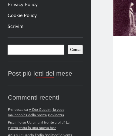
Privacy Policy
Cookie Policy
Scrivimi
Barra
Cerca
Cerca
laterale
Post più letti del mese
Commenti recenti
Frsncesca
su
A Dio Guccini, la voce
malinconica della nostra giovinezza
Piccirillo
su
Ucraina, il fronte crolla? La
guerra entra in una nuova fase
Anja
su
Quando l’odio “politico” diventa