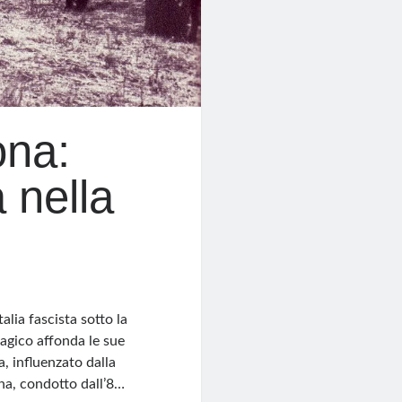
ona:
 nella
lia fascista sotto la
ragico affonda le sue
a, influenzato dalla
ona, condotto dall’8…