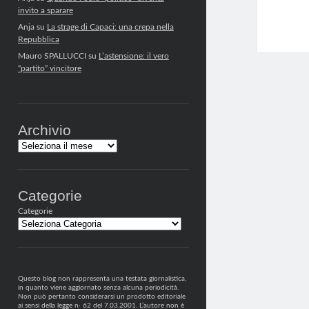
invito a sparare
Anja
su
La strage di Capaci: una crepa nella
Repubblica
Mauro SPALLUCCI
su
L’astensione: il vero
“partito” vincitore
Archivio
Archivi
Categorie
Categorie
Questo blog non rappresenta una testata giornalistica,
in quanto viene aggiornato senza alcuna periodicità.
Non può pertanto considerarsi un prodotto editoriale
ai sensi della legge n· 62 del 7.03.2001. L’autore non è