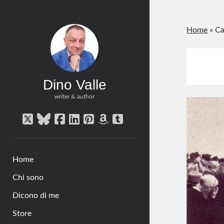
Home
»
Ca
Dino Valle
writer & author
twitter
bluesky
facebook
linkedin
pinterest
amazon
tumblr
Home
Chi sono
Dicono di me
Store