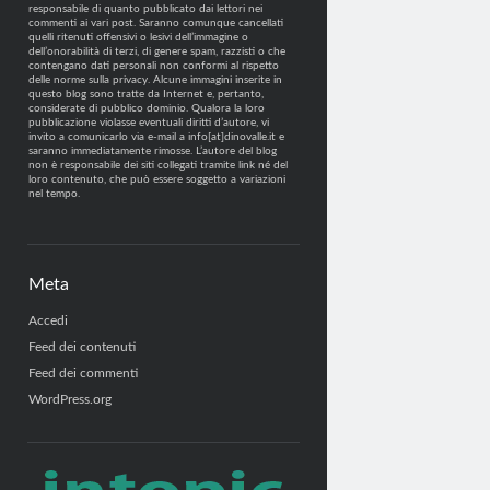
responsabile di quanto pubblicato dai lettori nei
commenti ai vari post. Saranno comunque cancellati
quelli ritenuti offensivi o lesivi dell’immagine o
dell’onorabilità di terzi, di genere spam, razzisti o che
contengano dati personali non conformi al rispetto
delle norme sulla privacy. Alcune immagini inserite in
questo blog sono tratte da Internet e, pertanto,
considerate di pubblico dominio. Qualora la loro
pubblicazione violasse eventuali diritti d’autore, vi
invito a comunicarlo via e-mail a info[at]dinovalle.it e
saranno immediatamente rimosse. L’autore del blog
non è responsabile dei siti collegati tramite link né del
loro contenuto, che può essere soggetto a variazioni
nel tempo.
Meta
Accedi
Feed dei contenuti
Feed dei commenti
WordPress.org