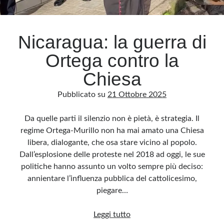
Archivio
Nicaragua: la guerra di
Archivi
Ortega contro la
Chiesa
Categorie
Pubblicato su
21 Ottobre 2025
Categorie
Da quelle parti il silenzio non è pietà, è strategia. Il
regime Ortega-Murillo non ha mai amato una Chiesa
libera, dialogante, che osa stare vicino al popolo.
Questo blog non rappresenta una testata giornalistica, in quanto viene aggiornato
senza alcuna periodicità. Non può pertanto considerarsi un prodotto editoriale ai
Dall’esplosione delle proteste nel 2018 ad oggi, le sue
sensi della legge n· 62 del 7.03.2001. L’autore non è responsabile di quanto
pubblicato dai lettori nei commenti ai vari post. Saranno comunque cancellati quelli
politiche hanno assunto un volto sempre più deciso:
ritenuti offensivi o lesivi dell’immagine o dell’onorabilità di terzi, di genere spam,
razzisti o che contengano dati personali non conformi al rispetto delle norme sulla
annientare l’influenza pubblica del cattolicesimo,
privacy. Alcune immagini inserite in questo blog sono tratte da Internet e, pertanto,
considerate di pubblico dominio. Qualora la loro pubblicazione violasse eventuali
piegare…
diritti d’autore, vi invito a comunicarlo via e-mail a info[at]dinovalle.it e saranno
immediatamente rimosse. L’autore del blog non è responsabile dei siti collegati
tramite link né del loro contenuto, che può essere soggetto a variazioni nel tempo.
Nicaragua:
Leggi tutto