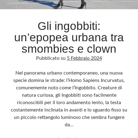
Archivio
Gli ingobbiti:
Archivi
un’epopea urbana tra
smombies e clown
Categorie
Pubblicato su
5 Febbraio 2024
Categorie
Nel panorama urbano contemporaneo, una nuova
specie domina le strade: l’Homo Sapiens Incurvatus,
comunemente noto come l’Ingobbito. Creature di
Questo blog non rappresenta una testata giornalistica, in quanto viene aggiornato
senza alcuna periodicità. Non può pertanto considerarsi un prodotto editoriale ai
natura curiosa, gli Ingobbiti sono facilmente
sensi della legge n· 62 del 7.03.2001. L’autore non è responsabile di quanto
pubblicato dai lettori nei commenti ai vari post. Saranno comunque cancellati quelli
riconoscibili per il loro andamento lento, la testa
ritenuti offensivi o lesivi dell’immagine o dell’onorabilità di terzi, di genere spam,
razzisti o che contengano dati personali non conformi al rispetto delle norme sulla
costantemente inclinata in avanti e lo sguardo fisso su
privacy. Alcune immagini inserite in questo blog sono tratte da Internet e, pertanto,
considerate di pubblico dominio. Qualora la loro pubblicazione violasse eventuali
un piccolo rettangolo luminoso che sembra fungere
diritti d’autore, vi invito a comunicarlo via e-mail a info[at]dinovalle.it e saranno
da…
immediatamente rimosse. L’autore del blog non è responsabile dei siti collegati
tramite link né del loro contenuto, che può essere soggetto a variazioni nel tempo.