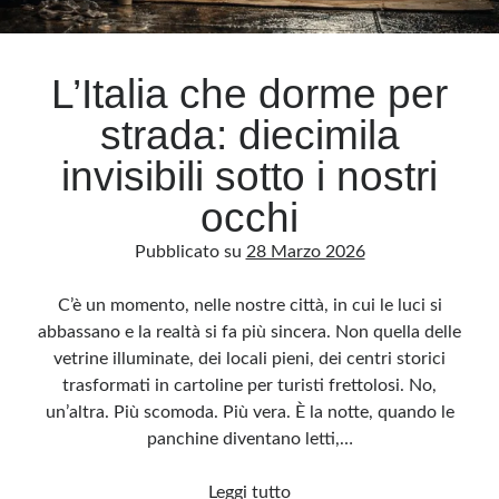
Archivio
L’Italia che dorme per
Archivi
strada: diecimila
invisibili sotto i nostri
Categorie
occhi
Categorie
Pubblicato su
28 Marzo 2026
C’è un momento, nelle nostre città, in cui le luci si
Questo blog non rappresenta una testata giornalistica, in quanto viene aggiornato
abbassano e la realtà si fa più sincera. Non quella delle
senza alcuna periodicità. Non può pertanto considerarsi un prodotto editoriale ai
sensi della legge n· 62 del 7.03.2001. L’autore non è responsabile di quanto
vetrine illuminate, dei locali pieni, dei centri storici
pubblicato dai lettori nei commenti ai vari post. Saranno comunque cancellati quelli
ritenuti offensivi o lesivi dell’immagine o dell’onorabilità di terzi, di genere spam,
trasformati in cartoline per turisti frettolosi. No,
razzisti o che contengano dati personali non conformi al rispetto delle norme sulla
privacy. Alcune immagini inserite in questo blog sono tratte da Internet e, pertanto,
un’altra. Più scomoda. Più vera. È la notte, quando le
considerate di pubblico dominio. Qualora la loro pubblicazione violasse eventuali
diritti d’autore, vi invito a comunicarlo via e-mail a info[at]dinovalle.it e saranno
panchine diventano letti,…
immediatamente rimosse. L’autore del blog non è responsabile dei siti collegati
tramite link né del loro contenuto, che può essere soggetto a variazioni nel tempo.
L’Italia
Leggi tutto