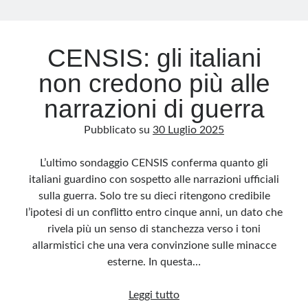
Archivio
CENSIS: gli italiani
Archivi
non credono più alle
narrazioni di guerra
Categorie
Pubblicato su
30 Luglio 2025
Categorie
L’ultimo sondaggio CENSIS conferma quanto gli
italiani guardino con sospetto alle narrazioni ufficiali
sulla guerra. Solo tre su dieci ritengono credibile
Questo blog non rappresenta una testata giornalistica, in quanto viene aggiornato
senza alcuna periodicità. Non può pertanto considerarsi un prodotto editoriale ai
l’ipotesi di un conflitto entro cinque anni, un dato che
sensi della legge n· 62 del 7.03.2001. L’autore non è responsabile di quanto
pubblicato dai lettori nei commenti ai vari post. Saranno comunque cancellati quelli
rivela più un senso di stanchezza verso i toni
ritenuti offensivi o lesivi dell’immagine o dell’onorabilità di terzi, di genere spam,
razzisti o che contengano dati personali non conformi al rispetto delle norme sulla
allarmistici che una vera convinzione sulle minacce
privacy. Alcune immagini inserite in questo blog sono tratte da Internet e, pertanto,
considerate di pubblico dominio. Qualora la loro pubblicazione violasse eventuali
esterne. In questa…
diritti d’autore, vi invito a comunicarlo via e-mail a info[at]dinovalle.it e saranno
immediatamente rimosse. L’autore del blog non è responsabile dei siti collegati
tramite link né del loro contenuto, che può essere soggetto a variazioni nel tempo.
CENSIS:
Leggi tutto