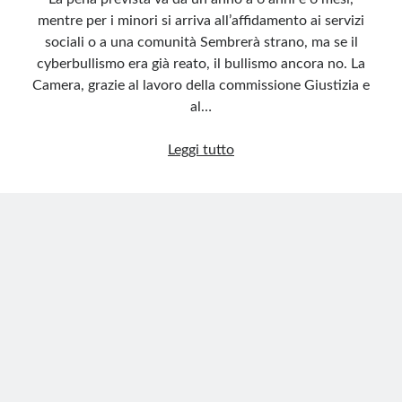
mentre per i minori si arriva all’affidamento ai servizi
sociali o a una comunità Sembrerà strano, ma se il
cyberbullismo era già reato, il bullismo ancora no. La
Camera, grazie al lavoro della commissione Giustizia e
al…
Il
Leggi tutto
bullismo
diventerà
(finalmente)
un
reato