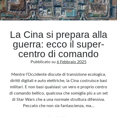
Archivio
Archivi
La Cina si prepara alla
guerra: ecco il super-
Categorie
Categorie
centro di comando
Pubblicato su
6 Febbraio 2025
Mentre l’Occidente discute di transizione ecologica,
Questo blog non rappresenta una testata giornalistica, in quanto viene aggiornato
senza alcuna periodicità. Non può pertanto considerarsi un prodotto editoriale ai
diritti digitali e auto elettriche, la Cina costruisce basi
sensi della legge n· 62 del 7.03.2001. L’autore non è responsabile di quanto
pubblicato dai lettori nei commenti ai vari post. Saranno comunque cancellati quelli
militari. E non basi qualsiasi: un vero e proprio centro
ritenuti offensivi o lesivi dell’immagine o dell’onorabilità di terzi, di genere spam,
razzisti o che contengano dati personali non conformi al rispetto delle norme sulla
di comando bellico, qualcosa che somiglia più a un set
privacy. Alcune immagini inserite in questo blog sono tratte da Internet e, pertanto,
considerate di pubblico dominio. Qualora la loro pubblicazione violasse eventuali
di Star Wars che a una normale struttura difensiva.
diritti d’autore, vi invito a comunicarlo via e-mail a info[at]dinovalle.it e saranno
Peccato che non sia fantascienza, ma…
immediatamente rimosse. L’autore del blog non è responsabile dei siti collegati
tramite link né del loro contenuto, che può essere soggetto a variazioni nel tempo.