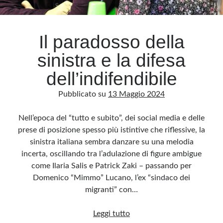
Archivio
Il paradosso della
Archivi
sinistra e la difesa
dell’indifendibile
Categorie
Pubblicato su
13 Maggio 2024
Categorie
Nell’epoca del “tutto e subito”, dei social media e delle
prese di posizione spesso più istintive che riflessive, la
sinistra italiana sembra danzare su una melodia
Questo blog non rappresenta una testata giornalistica, in quanto viene aggiornato
senza alcuna periodicità. Non può pertanto considerarsi un prodotto editoriale ai
incerta, oscillando tra l’adulazione di figure ambigue
sensi della legge n· 62 del 7.03.2001. L’autore non è responsabile di quanto
pubblicato dai lettori nei commenti ai vari post. Saranno comunque cancellati quelli
come Ilaria Salis e Patrick Zaki – passando per
ritenuti offensivi o lesivi dell’immagine o dell’onorabilità di terzi, di genere spam,
razzisti o che contengano dati personali non conformi al rispetto delle norme sulla
Domenico “Mimmo” Lucano, l’ex “sindaco dei
privacy. Alcune immagini inserite in questo blog sono tratte da Internet e, pertanto,
considerate di pubblico dominio. Qualora la loro pubblicazione violasse eventuali
migranti” con…
diritti d’autore, vi invito a comunicarlo via e-mail a info[at]dinovalle.it e saranno
immediatamente rimosse. L’autore del blog non è responsabile dei siti collegati
tramite link né del loro contenuto, che può essere soggetto a variazioni nel tempo.
Il
Leggi tutto