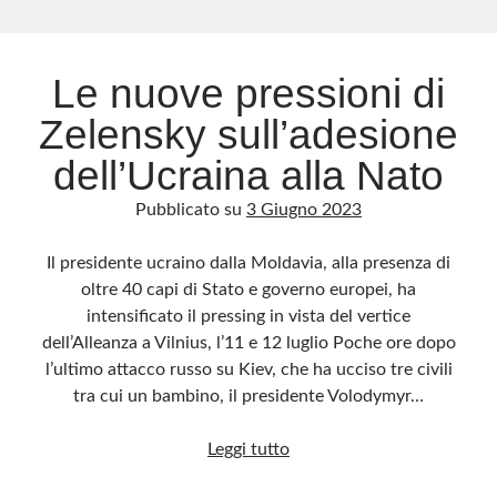
Archivio
Le nuove pressioni di
Archivi
Zelensky sull’adesione
dell’Ucraina alla Nato
Categorie
Pubblicato su
3 Giugno 2023
Categorie
Il presidente ucraino dalla Moldavia, alla presenza di
oltre 40 capi di Stato e governo europei, ha
intensificato il pressing in vista del vertice
Questo blog non rappresenta una testata giornalistica, in quanto viene aggiornato
senza alcuna periodicità. Non può pertanto considerarsi un prodotto editoriale ai
dell’Alleanza a Vilnius, l’11 e 12 luglio Poche ore dopo
sensi della legge n· 62 del 7.03.2001. L’autore non è responsabile di quanto
pubblicato dai lettori nei commenti ai vari post. Saranno comunque cancellati quelli
l’ultimo attacco russo su Kiev, che ha ucciso tre civili
ritenuti offensivi o lesivi dell’immagine o dell’onorabilità di terzi, di genere spam,
razzisti o che contengano dati personali non conformi al rispetto delle norme sulla
tra cui un bambino, il presidente Volodymyr…
privacy. Alcune immagini inserite in questo blog sono tratte da Internet e, pertanto,
considerate di pubblico dominio. Qualora la loro pubblicazione violasse eventuali
diritti d’autore, vi invito a comunicarlo via e-mail a info[at]dinovalle.it e saranno
Le
Leggi tutto
immediatamente rimosse. L’autore del blog non è responsabile dei siti collegati
tramite link né del loro contenuto, che può essere soggetto a variazioni nel tempo.
nuove