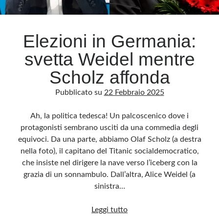
Archivio
Elezioni in Germania:
Archivi
svetta Weidel mentre
Scholz affonda
Categorie
Pubblicato su
22 Febbraio 2025
Categorie
Ah, la politica tedesca! Un palcoscenico dove i
protagonisti sembrano usciti da una commedia degli
equivoci. Da una parte, abbiamo Olaf Scholz (a destra
Questo blog non rappresenta una testata giornalistica, in quanto viene aggiornato
senza alcuna periodicità. Non può pertanto considerarsi un prodotto editoriale ai
nella foto), il capitano del Titanic socialdemocratico,
sensi della legge n· 62 del 7.03.2001. L’autore non è responsabile di quanto
pubblicato dai lettori nei commenti ai vari post. Saranno comunque cancellati quelli
che insiste nel dirigere la nave verso l’iceberg con la
ritenuti offensivi o lesivi dell’immagine o dell’onorabilità di terzi, di genere spam,
razzisti o che contengano dati personali non conformi al rispetto delle norme sulla
grazia di un sonnambulo. Dall’altra, Alice Weidel (a
privacy. Alcune immagini inserite in questo blog sono tratte da Internet e, pertanto,
considerate di pubblico dominio. Qualora la loro pubblicazione violasse eventuali
sinistra…
diritti d’autore, vi invito a comunicarlo via e-mail a info[at]dinovalle.it e saranno
immediatamente rimosse. L’autore del blog non è responsabile dei siti collegati
tramite link né del loro contenuto, che può essere soggetto a variazioni nel tempo.
Elezioni
Leggi tutto