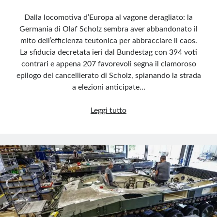
Dalla locomotiva d’Europa al vagone deragliato: la
Germania di Olaf Scholz sembra aver abbandonato il
mito dell’efficienza teutonica per abbracciare il caos.
La sfiducia decretata ieri dal Bundestag con 394 voti
contrari e appena 207 favorevoli segna il clamoroso
epilogo del cancellierato di Scholz, spianando la strada
a elezioni anticipate…
Fallimento
Leggi tutto
Germania:
economia
a
terra,
Scholz
a
casa