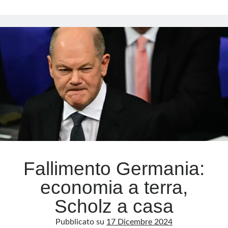
in
Germania:
Meta
svetta
Weidel
Accedi
mentre
Feed dei contenuti
Scholz
Feed dei commenti
affonda
WordPress.org
Fallimento Germania:
economia a terra,
Scholz a casa
Pubblicato su
17 Dicembre 2024