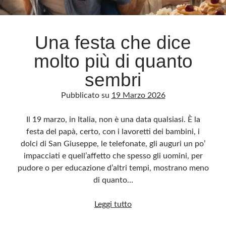
Archivio
Una festa che dice
Archivi
molto più di quanto
sembri
Categorie
Pubblicato su
19 Marzo 2026
Categorie
Il 19 marzo, in Italia, non è una data qualsiasi. È la
festa del papà, certo, con i lavoretti dei bambini, i
dolci di San Giuseppe, le telefonate, gli auguri un po’
Questo blog non rappresenta una testata giornalistica, in quanto viene aggiornato
senza alcuna periodicità. Non può pertanto considerarsi un prodotto editoriale ai
impacciati e quell’affetto che spesso gli uomini, per
sensi della legge n· 62 del 7.03.2001. L’autore non è responsabile di quanto
pubblicato dai lettori nei commenti ai vari post. Saranno comunque cancellati quelli
pudore o per educazione d’altri tempi, mostrano meno
ritenuti offensivi o lesivi dell’immagine o dell’onorabilità di terzi, di genere spam,
razzisti o che contengano dati personali non conformi al rispetto delle norme sulla
di quanto…
privacy. Alcune immagini inserite in questo blog sono tratte da Internet e, pertanto,
considerate di pubblico dominio. Qualora la loro pubblicazione violasse eventuali
diritti d’autore, vi invito a comunicarlo via e-mail a info[at]dinovalle.it e saranno
Una
Leggi tutto
immediatamente rimosse. L’autore del blog non è responsabile dei siti collegati
tramite link né del loro contenuto, che può essere soggetto a variazioni nel tempo.
festa