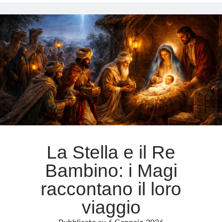
che
dice
Meta
molto
più
Accedi
di
Feed dei contenuti
quanto
Feed dei commenti
sembri
WordPress.org
La Stella e il Re
Bambino: i Magi
raccontano il loro
viaggio