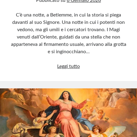
Pubblicato su
6 Gennaio 2026
C’è una notte, a Betlemme, in cui la storia si piega
davanti al suo Signore. Una notte in cui i potenti non
vedono, ma gli umili e i cercatori trovano. I Magi
venuti dall’Oriente, guidati da una stella che non
apparteneva al firmamento usuale, arrivano alla grotta
e si inginocchiano…
La
Leggi tutto
Stella
e
il
Re
Bambino:
i
Magi
raccontano
il