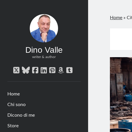
Home
»
Ci
Dino Valle
writer & author
twitter
bluesky
facebook
linkedin
pinterest
amazon
tumblr
Home
Chi sono
Dicono di me
Store