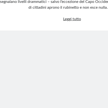
segnalano livelli drammatici – salvo l’eccezione del Capo Occide
di cittadini aprono il rubinetto e non esce nulla
Sudafrica,
Leggi tutto
dighe
piene,
rubinetti
a
secco:
il
paradosso
che
scuote
la
nazione