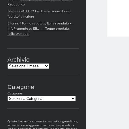
Repubblica
Mauro SPALLUCCI
su
L’astensione: il vero
“partito” vincitore
Elkann: #Torino svuotata, Italia svenduta –
InfoPiemonte
su
Elkann: Torino svuotata,
Italia svenduta
Archivio
Archivi
Categorie
Categorie
Questo blog non rappresenta una testata giornalistica,
in quanto viene aggiornato senza alcuna periodicità.