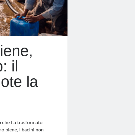
iene,
: il
ote la
to che ha trasformato
no piene, i bacini non