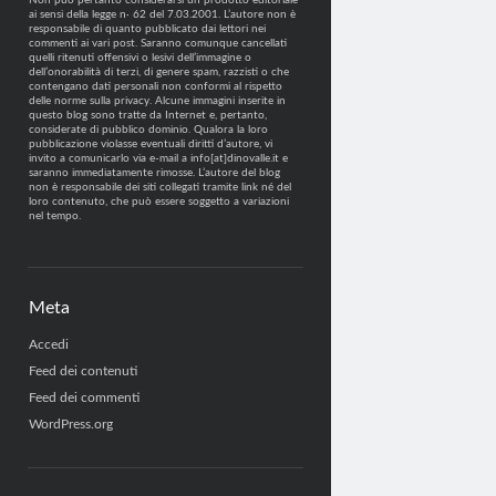
Non può pertanto considerarsi un prodotto editoriale
ai sensi della legge n· 62 del 7.03.2001. L’autore non è
responsabile di quanto pubblicato dai lettori nei
commenti ai vari post. Saranno comunque cancellati
quelli ritenuti offensivi o lesivi dell’immagine o
dell’onorabilità di terzi, di genere spam, razzisti o che
contengano dati personali non conformi al rispetto
delle norme sulla privacy. Alcune immagini inserite in
questo blog sono tratte da Internet e, pertanto,
considerate di pubblico dominio. Qualora la loro
pubblicazione violasse eventuali diritti d’autore, vi
invito a comunicarlo via e-mail a info[at]dinovalle.it e
saranno immediatamente rimosse. L’autore del blog
non è responsabile dei siti collegati tramite link né del
loro contenuto, che può essere soggetto a variazioni
nel tempo.
Meta
Accedi
Feed dei contenuti
Feed dei commenti
WordPress.org