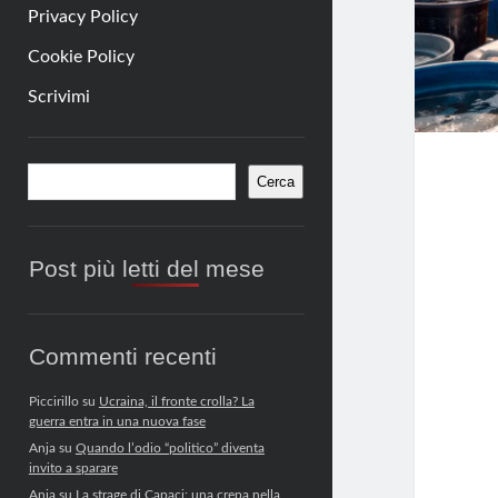
Privacy Policy
Cookie Policy
Scrivimi
Barra
Cerca
Cerca
laterale
Post più letti del mese
Commenti recenti
Piccirillo
su
Ucraina, il fronte crolla? La
guerra entra in una nuova fase
Anja
su
Quando l’odio “politico” diventa
invito a sparare
Anja
su
La strage di Capaci: una crepa nella