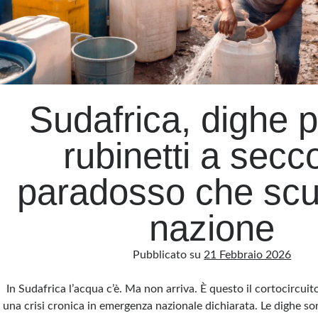
Sudafrica, dighe p
rubinetti a secco
paradosso che scu
nazione
Pubblicato su
21 Febbraio 2026
In Sudafrica l’acqua c’è. Ma non arriva. È questo il cortocircui
una crisi cronica in emergenza nazionale dichiarata. Le dighe so