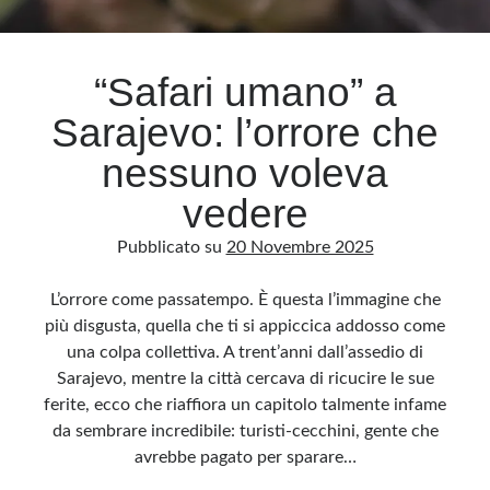
Archivio
“Safari umano” a
Archivi
Sarajevo: l’orrore che
nessuno voleva
Categorie
vedere
Categorie
Pubblicato su
20 Novembre 2025
L’orrore come passatempo. È questa l’immagine che
Questo blog non rappresenta una testata giornalistica, in quanto viene aggiornato
più disgusta, quella che ti si appiccica addosso come
senza alcuna periodicità. Non può pertanto considerarsi un prodotto editoriale ai
sensi della legge n· 62 del 7.03.2001. L’autore non è responsabile di quanto
una colpa collettiva. A trent’anni dall’assedio di
pubblicato dai lettori nei commenti ai vari post. Saranno comunque cancellati quelli
ritenuti offensivi o lesivi dell’immagine o dell’onorabilità di terzi, di genere spam,
Sarajevo, mentre la città cercava di ricucire le sue
razzisti o che contengano dati personali non conformi al rispetto delle norme sulla
privacy. Alcune immagini inserite in questo blog sono tratte da Internet e, pertanto,
ferite, ecco che riaffiora un capitolo talmente infame
considerate di pubblico dominio. Qualora la loro pubblicazione violasse eventuali
diritti d’autore, vi invito a comunicarlo via e-mail a info[at]dinovalle.it e saranno
da sembrare incredibile: turisti-cecchini, gente che
immediatamente rimosse. L’autore del blog non è responsabile dei siti collegati
avrebbe pagato per sparare…
tramite link né del loro contenuto, che può essere soggetto a variazioni nel tempo.