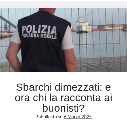
delle
vittime
Meta
e
la
Accedi
sentenza
Feed dei contenuti
che
Feed dei commenti
premia
WordPress.org
i
furbi
Sbarchi dimezzati: e
ora chi la racconta ai
buonisti?
Pubblicato su
6 Marzo 2025