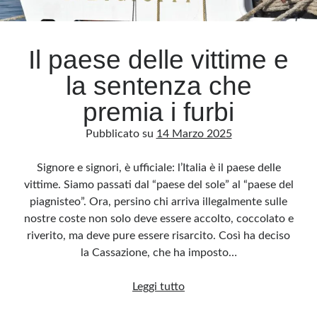
Archivio
Il paese delle vittime e
Archivi
la sentenza che
premia i furbi
Categorie
Pubblicato su
14 Marzo 2025
Categorie
Signore e signori, è ufficiale: l’Italia è il paese delle
vittime. Siamo passati dal “paese del sole” al “paese del
piagnisteo”. Ora, persino chi arriva illegalmente sulle
Questo blog non rappresenta una testata giornalistica, in quanto viene aggiornato
senza alcuna periodicità. Non può pertanto considerarsi un prodotto editoriale ai
nostre coste non solo deve essere accolto, coccolato e
sensi della legge n· 62 del 7.03.2001. L’autore non è responsabile di quanto
pubblicato dai lettori nei commenti ai vari post. Saranno comunque cancellati quelli
riverito, ma deve pure essere risarcito. Così ha deciso
ritenuti offensivi o lesivi dell’immagine o dell’onorabilità di terzi, di genere spam,
razzisti o che contengano dati personali non conformi al rispetto delle norme sulla
la Cassazione, che ha imposto…
privacy. Alcune immagini inserite in questo blog sono tratte da Internet e, pertanto,
considerate di pubblico dominio. Qualora la loro pubblicazione violasse eventuali
diritti d’autore, vi invito a comunicarlo via e-mail a info[at]dinovalle.it e saranno
Il
Leggi tutto
immediatamente rimosse. L’autore del blog non è responsabile dei siti collegati
tramite link né del loro contenuto, che può essere soggetto a variazioni nel tempo.
paese