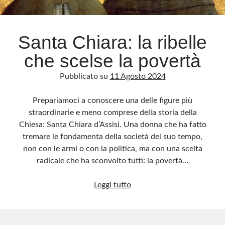
Archivio
Santa Chiara: la ribelle
Archivi
che scelse la povertà
Pubblicato su
11 Agosto 2024
Categorie
Categorie
Prepariamoci a conoscere una delle figure più
straordinarie e meno comprese della storia della
Chiesa: Santa Chiara d’Assisi. Una donna che ha fatto
tremare le fondamenta della società del suo tempo,
Questo blog non rappresenta una testata giornalistica, in quanto viene aggiornato
non con le armi o con la politica, ma con una scelta
senza alcuna periodicità. Non può pertanto considerarsi un prodotto editoriale ai
sensi della legge n· 62 del 7.03.2001. L’autore non è responsabile di quanto
radicale che ha sconvolto tutti: la povertà…
pubblicato dai lettori nei commenti ai vari post. Saranno comunque cancellati quelli
ritenuti offensivi o lesivi dell’immagine o dell’onorabilità di terzi, di genere spam,
razzisti o che contengano dati personali non conformi al rispetto delle norme sulla
Santa
privacy. Alcune immagini inserite in questo blog sono tratte da Internet e, pertanto,
Leggi tutto
considerate di pubblico dominio. Qualora la loro pubblicazione violasse eventuali
Chiara:
diritti d’autore, vi invito a comunicarlo via e-mail a info[at]dinovalle.it e saranno
immediatamente rimosse. L’autore del blog non è responsabile dei siti collegati
la
tramite link né del loro contenuto, che può essere soggetto a variazioni nel tempo.
ribelle