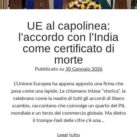
Archivio
UE al capolinea:
Archivi
l’accordo con l’India
come certificato di
Categorie
morte
Categorie
Pubblicato su
30 Gennaio 2026
L’Unione Europea ha appena apposto una firma che
Questo blog non rappresenta una testata giornalistica, in quanto viene aggiornato
pesa come una lapide. La chiamano intesa “storica”, la
senza alcuna periodicità. Non può pertanto considerarsi un prodotto editoriale ai
sensi della legge n· 62 del 7.03.2001. L’autore non è responsabile di quanto
celebrano come la madre di tutti gli accordi di libero
pubblicato dai lettori nei commenti ai vari post. Saranno comunque cancellati quelli
ritenuti offensivi o lesivi dell’immagine o dell’onorabilità di terzi, di genere spam,
scambio, raccontano che coinvolge un quarto del PIL
razzisti o che contengano dati personali non conformi al rispetto delle norme sulla
privacy. Alcune immagini inserite in questo blog sono tratte da Internet e, pertanto,
mondiale e un terzo del commercio globale. Ma dietro
considerate di pubblico dominio. Qualora la loro pubblicazione violasse eventuali
diritti d’autore, vi invito a comunicarlo via e-mail a info[at]dinovalle.it e saranno
il trompe-l’œil delle cifre c’è una…
immediatamente rimosse. L’autore del blog non è responsabile dei siti collegati
tramite link né del loro contenuto, che può essere soggetto a variazioni nel tempo.
UE
Leggi tutto