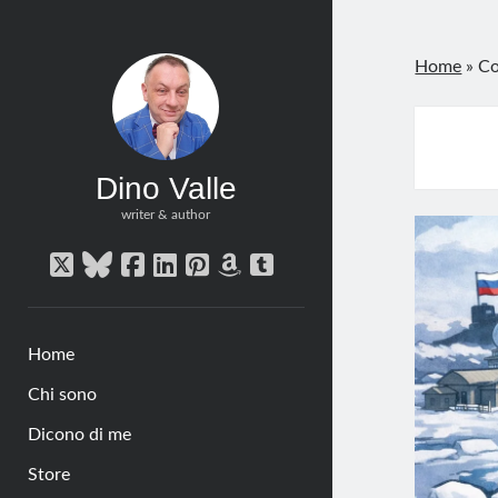
Home
»
Co
Dino Valle
writer & author
twitter
bluesky
facebook
linkedin
pinterest
amazon
tumblr
Home
Chi sono
Dicono di me
Store