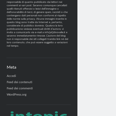
responsabile di quanto pubblicato dai lettori nei
commenti ai vari post. Saranno comunque cancellati
quelli ritenuti offensivi o lesivi dell’immagine o
dell’onorabilità di terzi, di genere spam, razzisti o che
contengano dati personali non conformi al rispetto
delle norme sulla privacy. Alcune immagini inserite in
questo blog sono tratte da Internet e, pertanto,
considerate di pubblico dominio. Qualora la loro
pubblicazione violasse eventuali diritti d’autore, vi
invito a comunicarlo via e-mail a info[at]dinovalle.it e
saranno immediatamente rimosse. L’autore del blog
non è responsabile dei siti collegati tramite link né del
loro contenuto, che può essere soggetto a variazioni
nel tempo.
Meta
Accedi
Feed dei contenuti
Feed dei commenti
WordPress.org