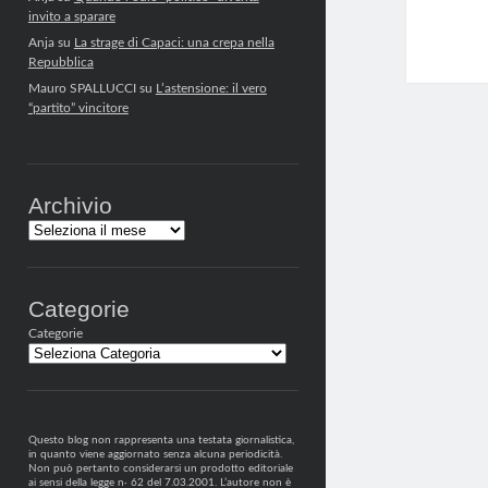
invito a sparare
Anja
su
La strage di Capaci: una crepa nella
Repubblica
Mauro SPALLUCCI
su
L’astensione: il vero
“partito” vincitore
Archivio
Archivi
Categorie
Categorie
Questo blog non rappresenta una testata giornalistica,
in quanto viene aggiornato senza alcuna periodicità.
Non può pertanto considerarsi un prodotto editoriale
ai sensi della legge n· 62 del 7.03.2001. L’autore non è