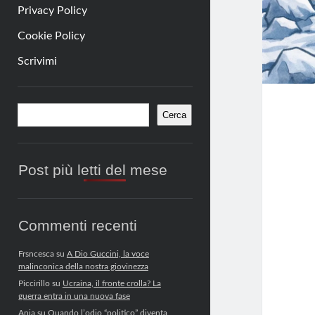
Privacy Policy
Cookie Policy
Scrivimi
Barra
Cerca
Cerca
laterale
Post più letti del mese
Commenti recenti
Frsncesca
su
A Dio Guccini, la voce
malinconica della nostra giovinezza
Piccirillo
su
Ucraina, il fronte crolla? La
guerra entra in una nuova fase
Anja
su
Quando l’odio “politico” diventa