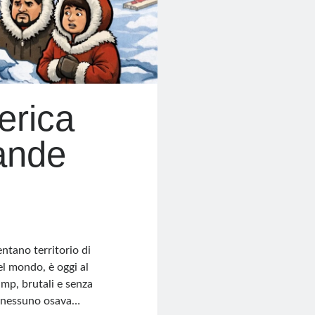
erica
rande
ntano territorio di
el mondo, è oggi al
ump, brutali e senza
ma nessuno osava…