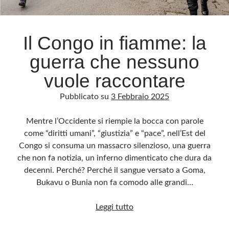
Archivio
Il Congo in fiamme: la
Archivi
guerra che nessuno
vuole raccontare
Categorie
Pubblicato su
3 Febbraio 2025
Categorie
Mentre l’Occidente si riempie la bocca con parole
come “diritti umani”, “giustizia” e “pace”, nell’Est del
Congo si consuma un massacro silenzioso, una guerra
Questo blog non rappresenta una testata giornalistica, in quanto viene aggiornato
senza alcuna periodicità. Non può pertanto considerarsi un prodotto editoriale ai
che non fa notizia, un inferno dimenticato che dura da
sensi della legge n· 62 del 7.03.2001. L’autore non è responsabile di quanto
pubblicato dai lettori nei commenti ai vari post. Saranno comunque cancellati quelli
decenni. Perché? Perché il sangue versato a Goma,
ritenuti offensivi o lesivi dell’immagine o dell’onorabilità di terzi, di genere spam,
razzisti o che contengano dati personali non conformi al rispetto delle norme sulla
Bukavu o Bunia non fa comodo alle grandi…
privacy. Alcune immagini inserite in questo blog sono tratte da Internet e, pertanto,
considerate di pubblico dominio. Qualora la loro pubblicazione violasse eventuali
diritti d’autore, vi invito a comunicarlo via e-mail a info[at]dinovalle.it e saranno
Il
Leggi tutto
immediatamente rimosse. L’autore del blog non è responsabile dei siti collegati
tramite link né del loro contenuto, che può essere soggetto a variazioni nel tempo.
Congo