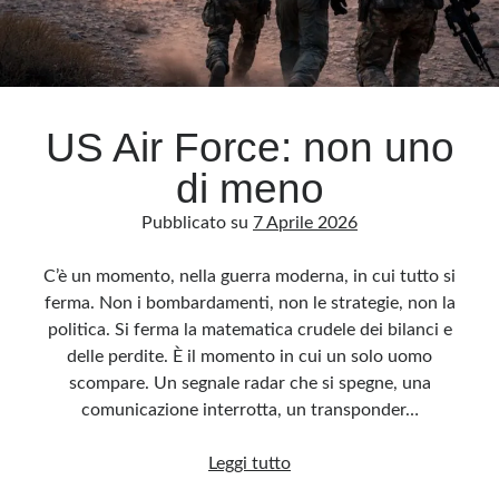
Archivio
Archivi
US Air Force: non uno
di meno
Categorie
Categorie
Pubblicato su
7 Aprile 2026
C’è un momento, nella guerra moderna, in cui tutto si
ferma. Non i bombardamenti, non le strategie, non la
Questo blog non rappresenta una testata giornalistica, in quanto viene aggiornato
politica. Si ferma la matematica crudele dei bilanci e
senza alcuna periodicità. Non può pertanto considerarsi un prodotto editoriale ai
sensi della legge n· 62 del 7.03.2001. L’autore non è responsabile di quanto
delle perdite. È il momento in cui un solo uomo
pubblicato dai lettori nei commenti ai vari post. Saranno comunque cancellati quelli
ritenuti offensivi o lesivi dell’immagine o dell’onorabilità di terzi, di genere spam,
scompare. Un segnale radar che si spegne, una
razzisti o che contengano dati personali non conformi al rispetto delle norme sulla
privacy. Alcune immagini inserite in questo blog sono tratte da Internet e, pertanto,
comunicazione interrotta, un transponder…
considerate di pubblico dominio. Qualora la loro pubblicazione violasse eventuali
diritti d’autore, vi invito a comunicarlo via e-mail a info[at]dinovalle.it e saranno
immediatamente rimosse. L’autore del blog non è responsabile dei siti collegati
US
Leggi tutto
tramite link né del loro contenuto, che può essere soggetto a variazioni nel tempo.
Air