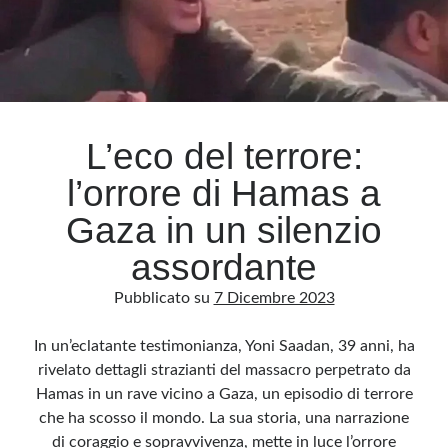
Archivio
Archivi
L’eco del terrore:
Categorie
l’orrore di Hamas a
Categorie
Gaza in un silenzio
assordante
Questo blog non rappresenta una testata giornalistica, in quanto viene aggiornato
Pubblicato su
7 Dicembre 2023
senza alcuna periodicità. Non può pertanto considerarsi un prodotto editoriale ai
sensi della legge n· 62 del 7.03.2001. L’autore non è responsabile di quanto
pubblicato dai lettori nei commenti ai vari post. Saranno comunque cancellati quelli
ritenuti offensivi o lesivi dell’immagine o dell’onorabilità di terzi, di genere spam,
In un’eclatante testimonianza, Yoni Saadan, 39 anni, ha
razzisti o che contengano dati personali non conformi al rispetto delle norme sulla
privacy. Alcune immagini inserite in questo blog sono tratte da Internet e, pertanto,
rivelato dettagli strazianti del massacro perpetrato da
considerate di pubblico dominio. Qualora la loro pubblicazione violasse eventuali
diritti d’autore, vi invito a comunicarlo via e-mail a info[at]dinovalle.it e saranno
Hamas in un rave vicino a Gaza, un episodio di terrore
immediatamente rimosse. L’autore del blog non è responsabile dei siti collegati
che ha scosso il mondo. La sua storia, una narrazione
tramite link né del loro contenuto, che può essere soggetto a variazioni nel tempo.
di coraggio e sopravvivenza, mette in luce l’orrore