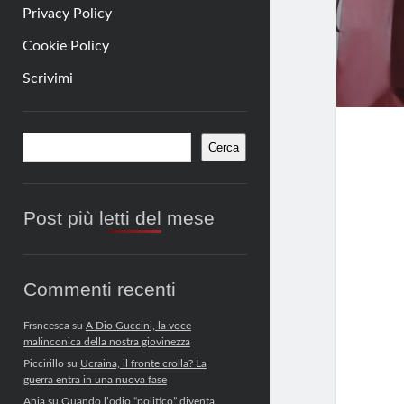
Privacy Policy
Cookie Policy
Scrivimi
Barra
Cerca
Cerca
laterale
Post più letti del mese
Commenti recenti
Frsncesca
su
A Dio Guccini, la voce
malinconica della nostra giovinezza
Piccirillo
su
Ucraina, il fronte crolla? La
guerra entra in una nuova fase
Anja
su
Quando l’odio “politico” diventa