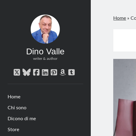
Home
»
Co
Dino Valle
writer & author
twitter
bluesky
facebook
linkedin
pinterest
amazon
tumblr
Home
Chi sono
Dicono di me
Store