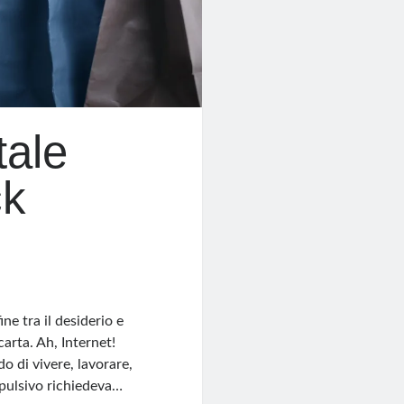
tale
ck
ne tra il desiderio e
 carta. Ah, Internet!
o di vivere, lavorare,
mpulsivo richiedeva…