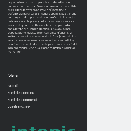
responsabile di quanto pubblicato dai lettori nei
commenti ai vari post. Saranno comunque cancellati
quelli ritenuti offensivi o lesivi dell’immagine o
dell’onorabilità di terzi, di genere spam, razzisti o che
contengano dati personali non conformi al rispetto
delle norme sulla privacy. Alcune immagini inserite in
questo blog sono tratte da Internet e, pertanto,
considerate di pubblico dominio. Qualora la loro
pubblicazione violasse eventuali diritti d’autore, vi
invito a comunicarlo via e-mail a info[at]dinovalle.it e
saranno immediatamente rimosse. L’autore del blog
non è responsabile dei siti collegati tramite link né del
loro contenuto, che può essere soggetto a variazioni
nel tempo.
Meta
Accedi
Feed dei contenuti
Feed dei commenti
WordPress.org