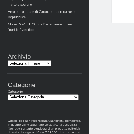
invito a sparare
Anja
su
La strage di Capaci: una crepa nella
Repubblica
Mauro SPALLUCCI
su
L’astensione: il vero
“partito” vincitore
Archivio
Archivi
Categorie
Categorie
Questo blog non rappresenta una testata giornalistica,
in quanto viene aggiornato senza alcuna periodicità.
Non può pertanto considerarsi un prodotto editoriale
ai sensi della legge n· 62 del 7.03.2001. L’autore non è