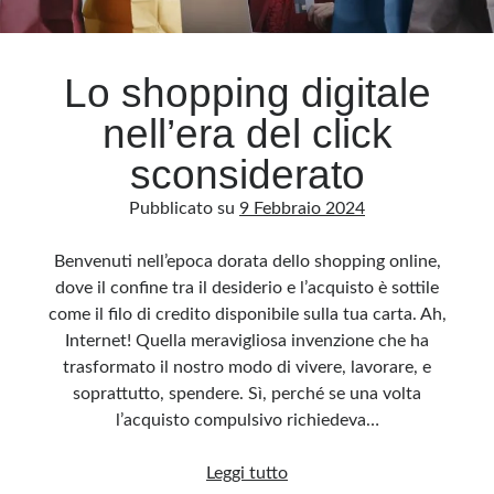
Archivio
Lo shopping digitale
Archivi
nell’era del click
sconsiderato
Categorie
Pubblicato su
9 Febbraio 2024
Categorie
Benvenuti nell’epoca dorata dello shopping online,
dove il confine tra il desiderio e l’acquisto è sottile
come il filo di credito disponibile sulla tua carta. Ah,
Questo blog non rappresenta una testata giornalistica, in quanto viene aggiornato
senza alcuna periodicità. Non può pertanto considerarsi un prodotto editoriale ai
Internet! Quella meravigliosa invenzione che ha
sensi della legge n· 62 del 7.03.2001. L’autore non è responsabile di quanto
pubblicato dai lettori nei commenti ai vari post. Saranno comunque cancellati quelli
trasformato il nostro modo di vivere, lavorare, e
ritenuti offensivi o lesivi dell’immagine o dell’onorabilità di terzi, di genere spam,
razzisti o che contengano dati personali non conformi al rispetto delle norme sulla
soprattutto, spendere. Sì, perché se una volta
privacy. Alcune immagini inserite in questo blog sono tratte da Internet e, pertanto,
considerate di pubblico dominio. Qualora la loro pubblicazione violasse eventuali
l’acquisto compulsivo richiedeva…
diritti d’autore, vi invito a comunicarlo via e-mail a info[at]dinovalle.it e saranno
immediatamente rimosse. L’autore del blog non è responsabile dei siti collegati
tramite link né del loro contenuto, che può essere soggetto a variazioni nel tempo.
Lo
Leggi tutto