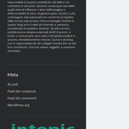
responsabile di quanto pubblicato dai lettori nei
commenti ai vari post. Saranno comunque cancellati
quelli ritenuti offensivi o lesivi dell’immagine o
dell’onorabilità di terzi, di genere spam, razzisti o che
contengano dati personali non conformi al rispetto
delle norme sulla privacy. Alcune immagini inserite in
questo blog sono tratte da Internet e, pertanto,
considerate di pubblico dominio. Qualora la loro
pubblicazione violasse eventuali diritti d’autore, vi
invito a comunicarlo via e-mail a info[at]dinovalle.it e
saranno immediatamente rimosse. L’autore del blog
non è responsabile dei siti collegati tramite link né del
loro contenuto, che può essere soggetto a variazioni
nel tempo.
Meta
Accedi
Feed dei contenuti
Feed dei commenti
WordPress.org