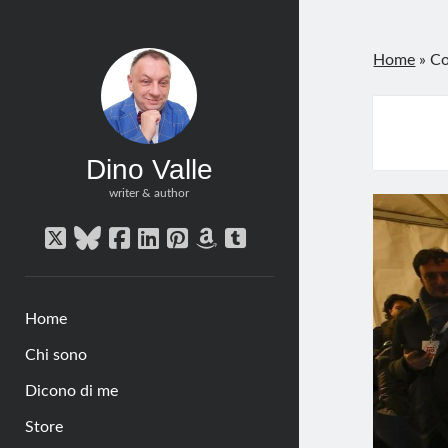
Home
»
Co
Dino Valle
writer & author
twitter
bluesky
facebook
linkedin
pinterest
amazon
tumblr
Home
Chi sono
Dicono di me
Store