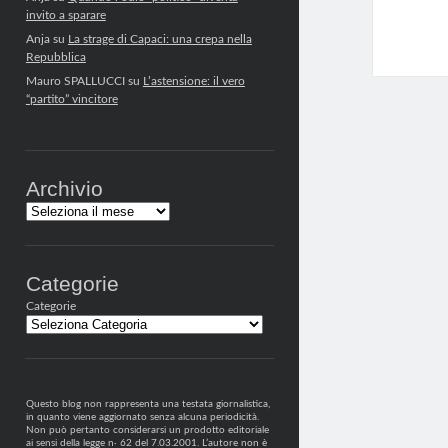
invito a sparare
Anja
su
La strage di Capaci: una crepa nella
Repubblica
Mauro SPALLUCCI
su
L’astensione: il vero
“partito” vincitore
Archivio
Archivi
Categorie
Categorie
Questo blog non rappresenta una testata giornalistica,
in quanto viene aggiornato senza alcuna periodicità.
Non può pertanto considerarsi un prodotto editoriale
ai sensi della legge n· 62 del 7.03.2001. L’autore non è