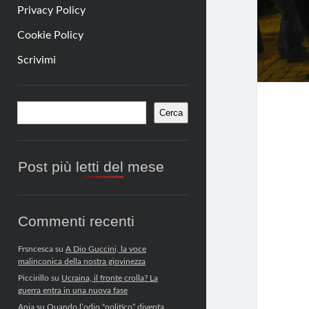
Privacy Policy
Cookie Policy
Scrivimi
Barra
Cerca
Cerca
laterale
Post più letti del mese
Commenti recenti
Frsncesca
su
A Dio Guccini, la voce
malinconica della nostra giovinezza
Piccirillo
su
Ucraina, il fronte crolla? La
guerra entra in una nuova fase
Anja
su
Quando l’odio “politico” diventa