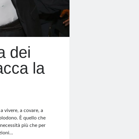
a dei
acca la
a vivere, a covare, a
splodono. È quello che
necessità più che per
izioni…