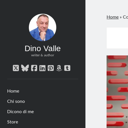
Home
»
Co
Dino Valle
writer & author
twitter
bluesky
facebook
linkedin
pinterest
amazon
tumblr
Home
Chi sono
Dicono di me
Store