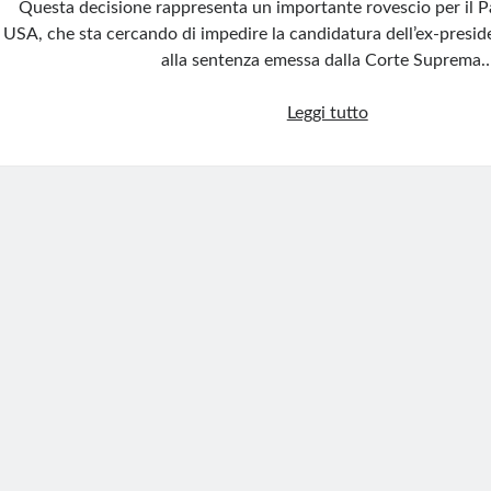
Questa decisione rappresenta un importante rovescio per il 
USA, che sta cercando di impedire la candidatura dell’ex-presi
alla sentenza emessa dalla Corte Suprema
Trump
Leggi tutto
candidato
alle
presidenziali
2024:
la
Corte
Suprema
del
Michigan
ha
detto
sì