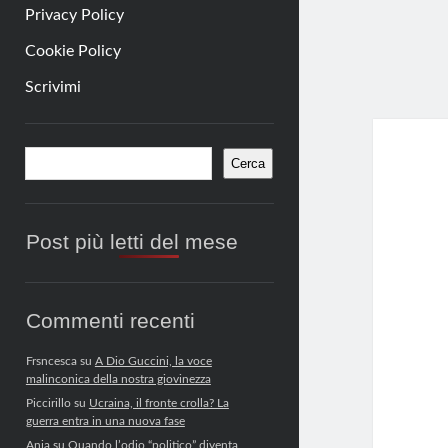
Privacy Policy
Cookie Policy
Scrivimi
Barra
Cerca
Cerca
laterale
Post più letti del mese
Commenti recenti
Frsncesca
su
A Dio Guccini, la voce
malinconica della nostra giovinezza
Piccirillo
su
Ucraina, il fronte crolla? La
guerra entra in una nuova fase
Anja
su
Quando l’odio “politico” diventa