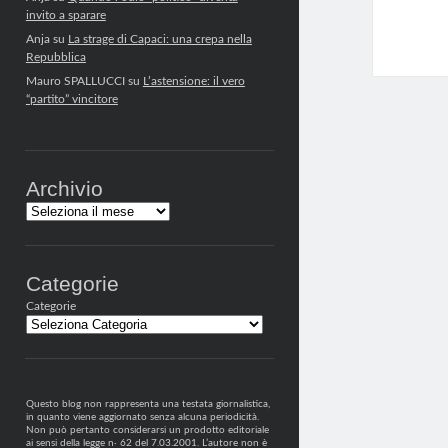
invito a sparare
Anja
su
La strage di Capaci: una crepa nella
Repubblica
Mauro SPALLUCCI
su
L’astensione: il vero
“partito” vincitore
Archivio
Archivi
Categorie
Categorie
Questo blog non rappresenta una testata giornalistica,
in quanto viene aggiornato senza alcuna periodicità.
Non può pertanto considerarsi un prodotto editoriale
ai sensi della legge n· 62 del 7.03.2001. L’autore non è