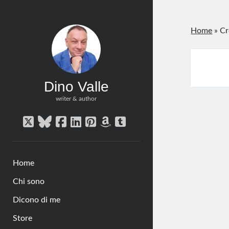
Home
»
Cr
Dino Valle
writer & author
twitter
bluesky
facebook
linkedin
pinterest
amazon
tumblr
Home
Chi sono
Dicono di me
Store