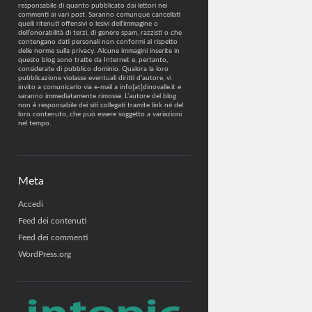
responsabile di quanto pubblicato dai lettori nei
commenti ai vari post. Saranno comunque cancellati
quelli ritenuti offensivi o lesivi dell’immagine o
dell’onorabilità di terzi, di genere spam, razzisti o che
contengano dati personali non conformi al rispetto
delle norme sulla privacy. Alcune immagini inserite in
questo blog sono tratte da Internet e, pertanto,
considerate di pubblico dominio. Qualora la loro
pubblicazione violasse eventuali diritti d’autore, vi
invito a comunicarlo via e-mail a info[at]dinovalle.it e
saranno immediatamente rimosse. L’autore del blog
non è responsabile dei siti collegati tramite link né del
loro contenuto, che può essere soggetto a variazioni
nel tempo.
Meta
Accedi
Feed dei contenuti
Feed dei commenti
WordPress.org