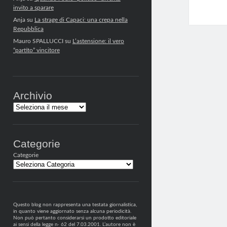
invito a sparare
Anja
su
La strage di Capaci: una crepa nella
Repubblica
Mauro SPALLUCCI
su
L’astensione: il vero
“partito” vincitore
Archivio
Archivi
Categorie
Categorie
Questo blog non rappresenta una testata giornalistica,
in quanto viene aggiornato senza alcuna periodicità.
Non può pertanto considerarsi un prodotto editoriale
ai sensi della legge n· 62 del 7.03.2001. L’autore non è