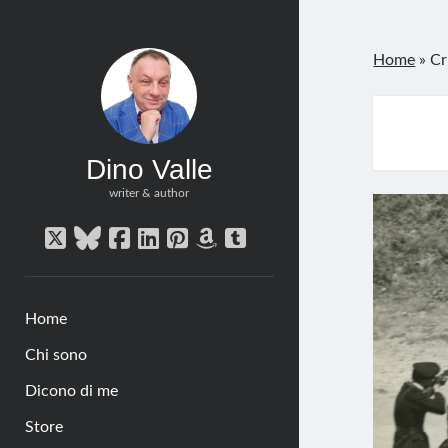
Home
»
Cr
Dino Valle
writer & author
twitter
bluesky
facebook
linkedin
pinterest
amazon
tumblr
Home
Chi sono
Dicono di me
Store