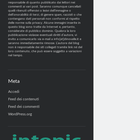
responsabile di quanto pubblicato dai lettori nei
commenti ai vari post. Saranno comunque cancellati
quelli ritenuti offensivi o lesivi dell’immagine o
dell’onorabilità di terzi, di genere spam, razzisti o che
contengano dati personali non conformi al rispetto
delle norme sulla privacy. Alcune immagini inserite in
questo blog sono tratte da Internet e, pertanto,
considerate di pubblico dominio. Qualora la loro
pubblicazione violasse eventuali diritti d’autore, vi
invito a comunicarlo via e-mail a info[at]dinovalle.it e
saranno immediatamente rimosse. L’autore del blog
non è responsabile dei siti collegati tramite link né del
loro contenuto, che può essere soggetto a variazioni
nel tempo.
Meta
Accedi
Feed dei contenuti
Feed dei commenti
WordPress.org