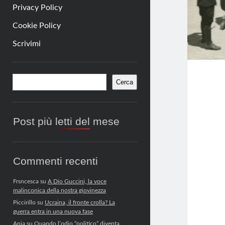
Privacy Policy
Cookie Policy
Scrivimi
Barra
Cerca
Cerca
laterale
Post più letti del mese
Commenti recenti
Frsncesca
su
A Dio Guccini, la voce
malinconica della nostra giovinezza
Piccirillo
su
Ucraina, il fronte crolla? La
guerra entra in una nuova fase
Anja
su
Quando l’odio “politico” diventa