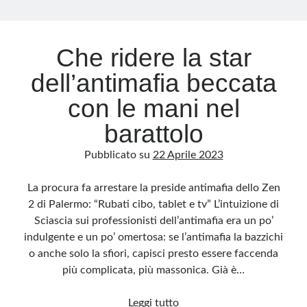
Archivio
Che ridere la star
Archivi
dell’antimafia beccata
con le mani nel
Categorie
barattolo
Categorie
Pubblicato su
22 Aprile 2023
La procura fa arrestare la preside antimafia dello Zen
Questo blog non rappresenta una testata giornalistica, in quanto viene aggiornato
2 di Palermo: “Rubati cibo, tablet e tv” L’intuizione di
senza alcuna periodicità. Non può pertanto considerarsi un prodotto editoriale ai
sensi della legge n· 62 del 7.03.2001. L’autore non è responsabile di quanto
Sciascia sui professionisti dell’antimafia era un po’
pubblicato dai lettori nei commenti ai vari post. Saranno comunque cancellati quelli
ritenuti offensivi o lesivi dell’immagine o dell’onorabilità di terzi, di genere spam,
indulgente e un po’ omertosa: se l’antimafia la bazzichi
razzisti o che contengano dati personali non conformi al rispetto delle norme sulla
privacy. Alcune immagini inserite in questo blog sono tratte da Internet e, pertanto,
o anche solo la sfiori, capisci presto essere faccenda
considerate di pubblico dominio. Qualora la loro pubblicazione violasse eventuali
diritti d’autore, vi invito a comunicarlo via e-mail a info[at]dinovalle.it e saranno
più complicata, più massonica. Già è…
immediatamente rimosse. L’autore del blog non è responsabile dei siti collegati
tramite link né del loro contenuto, che può essere soggetto a variazioni nel tempo.
Che
Leggi tutto