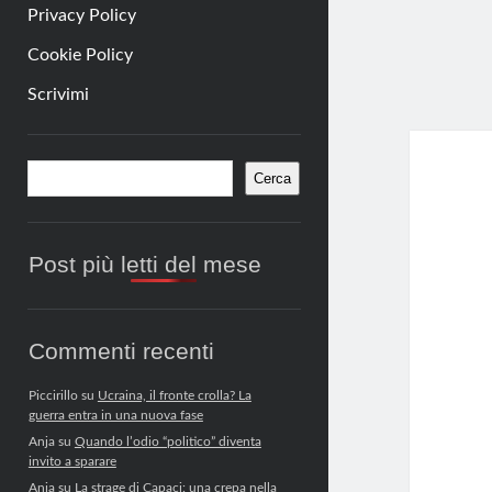
Privacy Policy
Cookie Policy
Scrivimi
Barra
Cerca
Cerca
laterale
Post più letti del mese
Commenti recenti
Piccirillo
su
Ucraina, il fronte crolla? La
guerra entra in una nuova fase
Anja
su
Quando l’odio “politico” diventa
invito a sparare
Anja
su
La strage di Capaci: una crepa nella