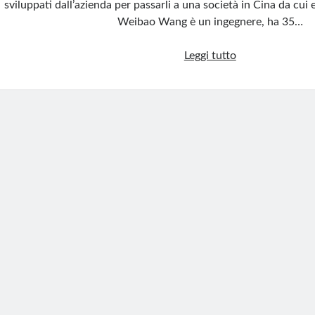
sviluppati dall’azienda per passarli a una società in Cina da cui 
Weibao Wang è un ingegnere, ha 35…
Apple,
Leggi tutto
ingegnere
ruba
dati
sensibili
all’azienda
per
venderli
a
concorrente
cinese