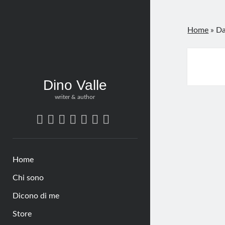
Home
»
Da
Dino Valle
writer & author
twitter
bluesky
facebook
linkedin
pinterest
amazon
tumblr
Home
Chi sono
Dicono di me
Store