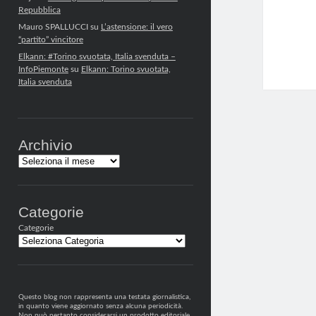
Repubblica
Mauro SPALLUCCI
su
L’astensione: il vero
“partito” vincitore
Elkann: #Torino svuotata, Italia svenduta –
InfoPiemonte
su
Elkann: Torino svuotata,
Italia svenduta
Archivio
Archivi
Categorie
Categorie
Questo blog non rappresenta una testata giornalistica,
in quanto viene aggiornato senza alcuna periodicità.
Non può pertanto considerarsi un prodotto editoriale