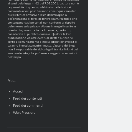
ai sensi della legge n· 62 del 7.03.2001. L’autore non è
responsabile di quanto pubblicato dai lettori nei
commenti ai vari post. Saranno comunque cancellati
quelli ritenuti offensivi o lesivi dell’immagine o
dell’onorabilità di terzi, di genere spam, razzisti o che
contengano dati personali non conformi al rispetto
delle norme sulla privacy. Alcune immagini inserite in
questo blog sono tratte da Internet e, pertanto,
considerate di pubblico dominio. Qualora la loro
pubblicazione violasse eventuali diritti d’autore, vi
invito a comunicarlo via e-mail a info[at]dinovalle.it e
saranno immediatamente rimosse. L’autore del blog
non è responsabile dei siti collegati tramite link né del
loro contenuto, che può essere soggetto a variazioni
nel tempo.
Meta
Accedi
Feed dei contenuti
Feed dei commenti
WordPress.org