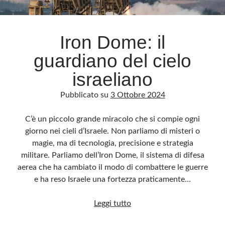
Archivio
Iron Dome: il
Archivi
guardiano del cielo
israeliano
Categorie
Pubblicato su
3 Ottobre 2024
Categorie
C’è un piccolo grande miracolo che si compie ogni
giorno nei cieli d’Israele. Non parliamo di misteri o
magie, ma di tecnologia, precisione e strategia
Questo blog non rappresenta una testata giornalistica, in quanto viene aggiornato
senza alcuna periodicità. Non può pertanto considerarsi un prodotto editoriale ai
militare. Parliamo dell’Iron Dome, il sistema di difesa
sensi della legge n· 62 del 7.03.2001. L’autore non è responsabile di quanto
pubblicato dai lettori nei commenti ai vari post. Saranno comunque cancellati quelli
aerea che ha cambiato il modo di combattere le guerre
ritenuti offensivi o lesivi dell’immagine o dell’onorabilità di terzi, di genere spam,
razzisti o che contengano dati personali non conformi al rispetto delle norme sulla
e ha reso Israele una fortezza praticamente…
privacy. Alcune immagini inserite in questo blog sono tratte da Internet e, pertanto,
considerate di pubblico dominio. Qualora la loro pubblicazione violasse eventuali
diritti d’autore, vi invito a comunicarlo via e-mail a info[at]dinovalle.it e saranno
Iron
Leggi tutto
immediatamente rimosse. L’autore del blog non è responsabile dei siti collegati
tramite link né del loro contenuto, che può essere soggetto a variazioni nel tempo.
Dome: