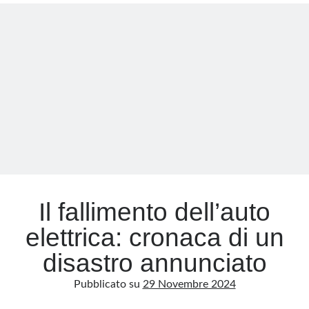
guerra
infinita
Meta
e
l’Occidente
Accedi
che
Feed dei contenuti
si
Feed dei commenti
crede
WordPress.org
furbo
Il fallimento dell’auto
elettrica: cronaca di un
disastro annunciato
Pubblicato su
29 Novembre 2024