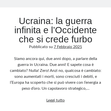
Archivio
Ucraina: la guerra
Archivi
infinita e l’Occidente
che si crede furbo
Categorie
Pubblicato su
7 Febbraio 2025
Categorie
Siamo ancora qui, due anni dopo, a parlare della
guerra in Ucraina. Due anni! E sapete cosa è
cambiato? Nulla! Zero! Anzi no, qualcosa è cambiato:
Questo blog non rappresenta una testata giornalistica, in quanto viene aggiornato
senza alcuna periodicità. Non può pertanto considerarsi un prodotto editoriale ai
sono aumentati i morti, sono cresciuti i debiti, e
sensi della legge n· 62 del 7.03.2001. L’autore non è responsabile di quanto
pubblicato dai lettori nei commenti ai vari post. Saranno comunque cancellati quelli
l’Europa ha scoperto che si può vivere con l’energia a
ritenuti offensivi o lesivi dell’immagine o dell’onorabilità di terzi, di genere spam,
razzisti o che contengano dati personali non conformi al rispetto delle norme sulla
peso d’oro. Un capolavoro strategico,…
privacy. Alcune immagini inserite in questo blog sono tratte da Internet e, pertanto,
considerate di pubblico dominio. Qualora la loro pubblicazione violasse eventuali
diritti d’autore, vi invito a comunicarlo via e-mail a info[at]dinovalle.it e saranno
Ucraina:
Leggi tutto
immediatamente rimosse. L’autore del blog non è responsabile dei siti collegati
tramite link né del loro contenuto, che può essere soggetto a variazioni nel tempo.
la