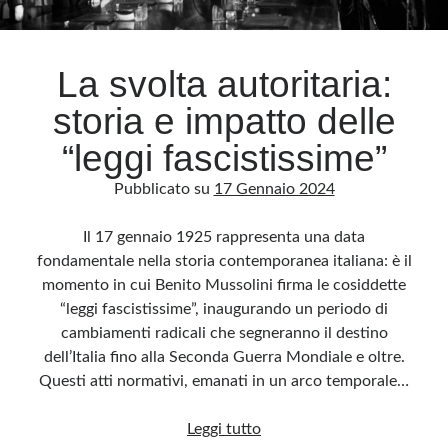
Archivio
La svolta autoritaria:
Archivi
storia e impatto delle
“leggi fascistissime”
Categorie
Pubblicato su
17 Gennaio 2024
Categorie
Il 17 gennaio 1925 rappresenta una data
fondamentale nella storia contemporanea italiana: è il
momento in cui Benito Mussolini firma le cosiddette
Questo blog non rappresenta una testata giornalistica, in quanto viene aggiornato
senza alcuna periodicità. Non può pertanto considerarsi un prodotto editoriale ai
“leggi fascistissime”, inaugurando un periodo di
sensi della legge n· 62 del 7.03.2001. L’autore non è responsabile di quanto
pubblicato dai lettori nei commenti ai vari post. Saranno comunque cancellati quelli
cambiamenti radicali che segneranno il destino
ritenuti offensivi o lesivi dell’immagine o dell’onorabilità di terzi, di genere spam,
razzisti o che contengano dati personali non conformi al rispetto delle norme sulla
dell’Italia fino alla Seconda Guerra Mondiale e oltre.
privacy. Alcune immagini inserite in questo blog sono tratte da Internet e, pertanto,
considerate di pubblico dominio. Qualora la loro pubblicazione violasse eventuali
Questi atti normativi, emanati in un arco temporale…
diritti d’autore, vi invito a comunicarlo via e-mail a info[at]dinovalle.it e saranno
immediatamente rimosse. L’autore del blog non è responsabile dei siti collegati
tramite link né del loro contenuto, che può essere soggetto a variazioni nel tempo.
La
Leggi tutto